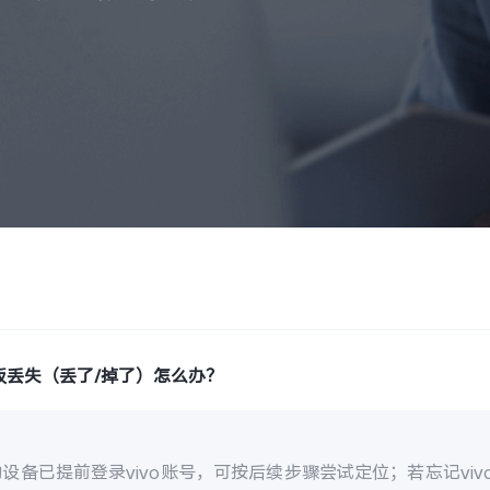
板丢失（丢了/掉了）怎么办？
设备已提前登录vivo账号，可按后续步骤尝试定位；若忘记vi