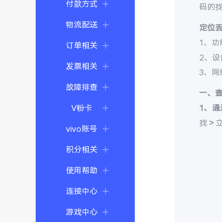
付款方式
码的
物流配送
定位
1、功
订单相关
2、
发票相关
3、
故障排查
一、
V粉卡
1、通
找 >
vivo账号
积分相关
使用帮助
连接中心
游戏中心