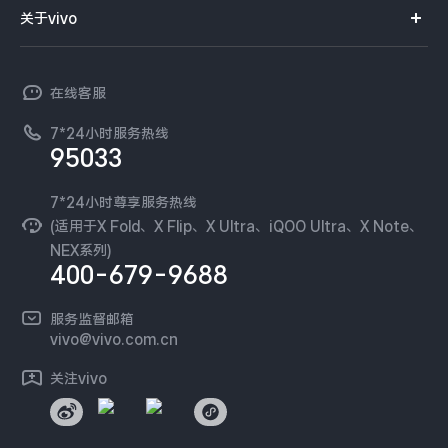
智能硬件
供应商协同平台
订单查询
关于vivo
查找手机
X300 Pro
X300
T系列
开放平台
官网APP下载
vivo 简介
常见问题
NEX系列
vivo 企业业务
S30 Pro mini
S30
在线客服
工作机会
服务政策
廉正合规
7*24小时服务热线
新闻资讯
Y500 Pro
Y500
95033
环保回收
国补营业执照
隐私中心
iQOO 15 Ultra
iQOO Z11 Turbo
安全公告
7*24小时尊享服务热线
无线电发射设备销售备案
可持续发展
(适用于X Fold、X Flip、X Ultra、iQOO Ultra、X Note、
服务隐私政策
NEX系列)
iQOO Pad6 Pro
iQOO TWS 5e
vivo 蔡司影像
400-679-9688
Log还原LUTs下载
X Fold5
X200 Ultra
开发者社区
服务监督邮箱
vivo 办公套件
vivo@vivo.com.cn
S20 Pro
S20
全部X机型
对比X机型
蓝河操作系统
关注vivo
vivo 通信
Y50 5G
Y50m 5G
全部S机型
对比S机型
vivo 智能车载