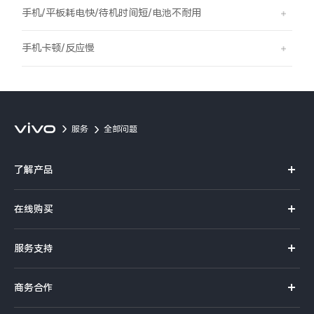
S60
S60 元气版
手机/平板耗电快/待机时间短/电池不耐用
Y600 Turbo
Y600 Pro
手机卡顿/反应慢
iQOO Z11i
iQOO 15T
vivo TWS 5 Pro
vivo Pad6 Pro
服务
全部问题
X300 Ultra
X300s
了解产品
S50 Pro mini
S50
X系列
在线购买
S系列
Y6
Y60
官方商城
服务支持
Y系列
选购手机
iQOO Z11
iQOO Z11x
真伪查询
iQOO手机
商务合作
选购配件
服务网点
vivo 头戴降噪耳机
vivo TWS 5e