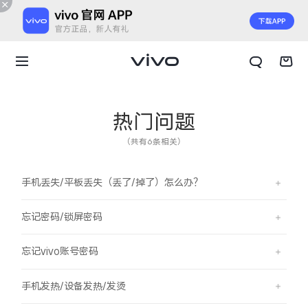
热门问题
（共有6条相关）
手机丢失/平板丢失（丢了/掉了）怎么办？
忘记密码/锁屏密码
忘记vivo账号密码
X300 E
X Fold6
手机发热/设备发热/发烫