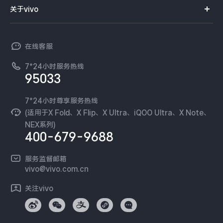
智能硬件
供应商协同平台
订单查询
关于vivo
查找手机
X300 Pro
X300
T系列
开放平台
官网APP下载
vivo 简介
常见问题
NEX系列
vivo 企业业务
S30 Pro mini
S30
在线客服
工作机会
服务政策
廉正合规
7*24小时服务热线
新闻资讯
Y500 Pro
Y500
95033
环保回收
国补营业执照
隐私中心
iQOO 15 Ultra
iQOO Z11 Turbo
安全公告
7*24小时尊享服务热线
无线电发射设备销售备案
可持续发展
(适用于X Fold、X Flip、X Ultra、iQOO Ultra、X Note、
服务隐私政策
NEX系列)
iQOO Pad6 Pro
iQOO TWS 5e
vivo 蔡司影像
400-679-9688
Log还原LUTs下载
X Fold5
X200 Ultra
开发者社区
服务监督邮箱
vivo 办公套件
vivo@vivo.com.cn
S20 Pro
S20
全部X机型
对比X机型
蓝河操作系统
关注vivo
vivo 通信
Y50 5G
Y50m 5G
全部S机型
对比S机型
vivo 智能车载