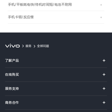
S60
S60 元气版
手机/平板耗电快/待机时间短/电池不耐用
Y600 Turbo
Y600 Pro
手机卡顿/反应慢
iQOO Z11i
iQOO 15T
vivo TWS 5 Pro
vivo Pad6 Pro
服务
全部问题
X300 Ultra
X300s
了解产品
S50 Pro mini
S50
X系列
在线购买
S系列
Y6
Y60
官方商城
服务支持
Y系列
选购手机
iQOO Z11
iQOO Z11x
真伪查询
iQOO手机
商务合作
选购配件
服务网点
vivo 头戴降噪耳机
vivo TWS 5e