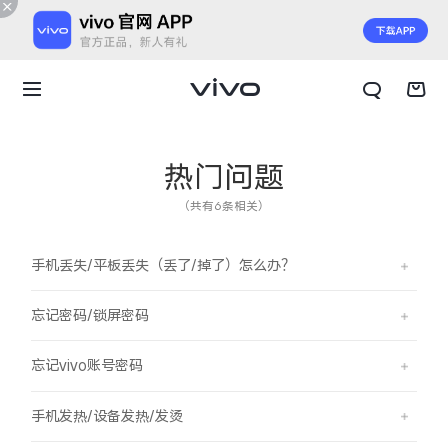
热门问题
（共有6条相关）
手机丢失/平板丢失（丢了/掉了）怎么办？
忘记密码/锁屏密码
忘记vivo账号密码
X300 E
X Fold6
手机发热/设备发热/发烫