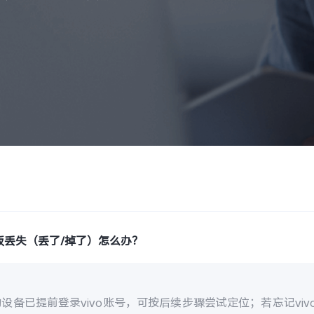
板丢失（丢了/掉了）怎么办？
设备已提前登录vivo账号，可按后续步骤尝试定位；若忘记vi