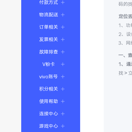
付款方式
码的
物流配送
定位
1、功
订单相关
2、
发票相关
3、
故障排查
一、
V粉卡
1、通
找 >
vivo账号
积分相关
使用帮助
连接中心
游戏中心