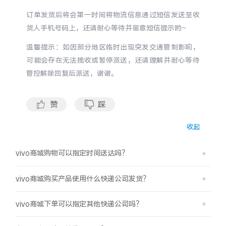
S60
S60 元气版
订单发货后将会第一时间将物流信息通过短信发送至收
货人手机号码上，还请耐心等待并留意短信提示哟~
Y600 Turbo
Y600 Pro
温馨提示：如因部分地区临时出现突发交通管制影响，
可能会存在无法揽收或暂停派送，还请理解并耐心等待
iQOO Z11i
iQOO 15T
管控解除回复后派送，谢谢。
vivo TWS 5 Pro
vivo Pad6 Pro
赞
踩
X300 Ultra
X300s
收起
S50 Pro mini
S50
vivo商城购物可以指定时间送达吗？
Y6
Y60
vivo商城购买产品使用什么快递公司发货？
iQOO Z11
iQOO Z11x
vivo商城下单可以指定其他快递公司吗？
vivo 头戴降噪耳机
vivo TWS 5e