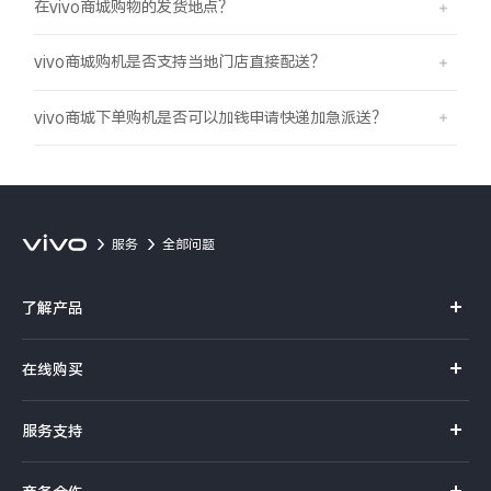
在vivo商城购物的发货地点？
X300 Pro
X300
vivo商城购机是否支持当地门店直接配送？
S30 Pro mini
S30
vivo商城下单购机是否可以加钱申请快递加急派送？
Y500 Pro
Y500
iQOO 15 Ultra
iQOO Z11 Turbo
服务
全部问题
iQOO Pad6 Pro
iQOO TWS 5e
了解产品
X Fold5
X200 Ultra
X系列
在线购买
S20 Pro
S20
全部X机型
对比X机型
S系列
官方商城
服务支持
Y系列
Y50 5G
Y50m 5G
全部S机型
对比S机型
选购手机
真伪查询
iQOO手机