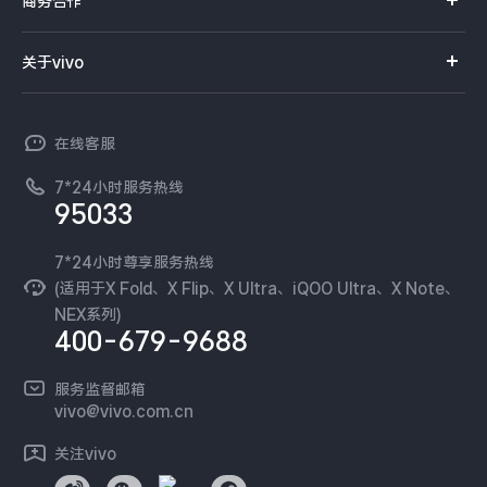
商务合作
iQOO Neo11
iQOO 15
选购配件
全部Y机型
对比Y机型
服务网点
智能硬件
供应商协同平台
订单查询
关于vivo
vivo WATCH GT 2
vivo Vision
全部iQOO机型
对比iQOO机型
查找手机
T系列
开放平台
官网APP下载
vivo 简介
常见问题
全部智能硬件
NEX系列
vivo 企业业务
在线客服
工作机会
服务政策
廉正合规
7*24小时服务热线
新闻资讯
95033
环保回收
国补营业执照
隐私中心
安全公告
7*24小时尊享服务热线
无线电发射设备销售备案
可持续发展
(适用于X Fold、X Flip、X Ultra、iQOO Ultra、X Note、
服务隐私政策
NEX系列)
vivo 蔡司影像
400-679-9688
Log还原LUTs下载
开发者社区
服务监督邮箱
vivo 办公套件
vivo@vivo.com.cn
蓝河操作系统
关注vivo
vivo 通信