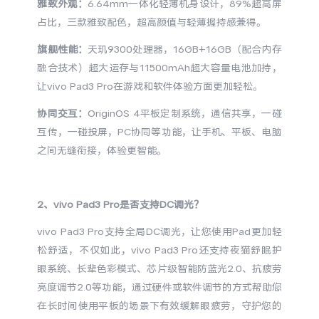
雅致外观：
6.64mm一体化轻薄机身设计，89%超高屏
S60
S60 元气版
占比，三款雅致配色，超高颜值与轻薄握持感兼得。
Y600 Turbo
Y600 Pro
旗舰性能：
天玑9300处理器，16GB+16GB（配合内存
融合技术）超大运存与11500mAh超大容量电池加持，
iQOO Neo11 至尊版 预约
让vivo Pad3 Pro在游戏和软件体验方面更加轻松。
iQOO Z11S 预约
协同交互：
OriginOS 4平板定制系统，通信共享，一碰
vivo TWS 5 Pro
vivo Pad6 Pro
互传，一碰投屏，PC协同等功能，让手机、平板、电脑
之间无缝衔接，体验更智能。
X300 Ultra
X300s
S50 Pro mini
S50
2、vivo Pad3 Pro是否支持DC调光？
vivo Pad3 Pro支持全局DC调光，让您使用Pad更加轻
Y6
Y60
松舒适，不仅如此，vivo Pad3 Pro还支持夜猫舒眠护
眼系统、长辈色彩模式、芯片级智能防蓝光2.0、抗疲劳
iQOO Z11i
iQOO 15T
亮度调节2.0等功能，通过硬件或软件调节的方式帮助您
在长时间使用平板的场景下有效缓解眼疲劳，守护您的
vivo 头戴降噪耳机
vivo TWS 5e