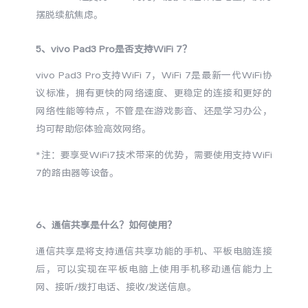
iQOO Z11 Turbo
iQOO Neo11
全部Y机型
对比Y机型
摆脱续航焦虑。
vivo WATCH GT 2
vivo Vision
全部iQOO机型
对比iQOO机型
5、
vivo Pad3 Pro
是否支持WiFi 7？
vivo Pad3 Pro支持WiFi 7，WiFi 7是最新一代WiFi协
全部智能硬件
议标准，拥有更快的网络速度、更稳定的连接和更好的
网络性能等特点，不管是在游戏影音、还是学习办公，
均可帮助您体验高效网络。
*注：要享受WiFi7技术带来的优势，需要使用支持WiFi
7的路由器等设备。
6、通信共享是什么？如何使用？
通信共享是将支持通信共享功能的手机、平板电脑连接
后，可以实现在平板电脑上使用手机移动通信能力上
网、接听/拨打电话、接收/发送信息。