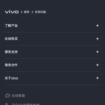
服务
全部问题
了解产品
X系列
在线购买
S系列
官方商城
服务支持
Y系列
选购手机
真伪查询
iQOO手机
商务合作
选购配件
服务网点
智能硬件
供应商协同平台
订单查询
关于vivo
查找手机
T系列
开放平台
官网APP下载
vivo 简介
常见问题
NEX系列
vivo 企业业务
在线客服
工作机会
服务政策
廉正合规