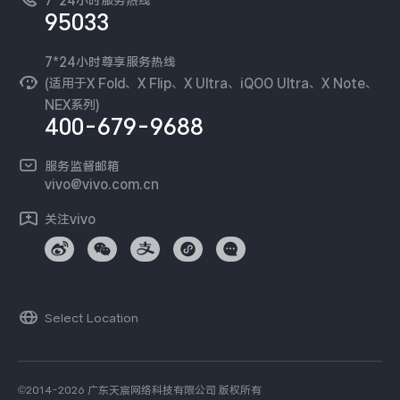
7*24小时服务热线
新闻资讯
95033
环保回收
国补营业执照
隐私中心
安全公告
7*24小时尊享服务热线
无线电发射设备销售备案
可持续发展
(适用于X Fold、X Flip、X Ultra、iQOO Ultra、X Note、
服务隐私政策
NEX系列)
vivo 蔡司影像
400-679-9688
Log还原LUTs下载
开发者社区
服务监督邮箱
vivo 办公套件
vivo@vivo.com.cn
蓝河操作系统
关注vivo
vivo 通信
vivo 智能车载
Select Location
©2014-2026 广东天宸网络科技有限公司 版权所有