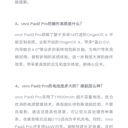
眼健康。
X300 Pro
X300
3、vivo Pad3 Pro的操作系统是什么？
S30 Pro mini
S30
vivo Pad3 Pro搭载了基于安卓14打造的OriginOS 4 平
Y500 Pro
Y500
板定制系统，全新升级的OriginOS 4，带来“蓝心小V、
内存融合4.0“等众多的新特性和新功能，为用户带来流
iQOO Z11
iQOO 15 Ultra
畅好用、智有妙用的系统体验。进一步释放大屏的操作
效率，带来更高效的交互和显示体验，更得心应手。
iQOO Pad6 Pro
iQOO TWS 5e
X Fold5
X200 Ultra
4、vivo Pad3 Pro的电池是多大的？续航怎么样？
vivo Pad3 Pro采用了11500mAh 超大容量电池，结合
S20 Pro
S20
全部X机型
对比X机型
优异的电源管理技术，具有超长待机等续航优势，不管
在观影、通话还是其他场景，可让您从容处理各种事
Y50 5G
Y50m 5G
全部S机型
对比S机型
务，在紧急情况还能OTG反向为手机充电。同时，vivo
Pad3 Pro还支持66W闪充，能够快速补足电量，及时