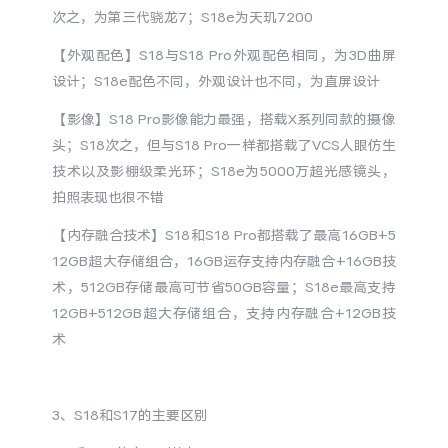
次之，为第三代骁龙7；S18e为天玑7200
X300 Pro
X300
【外观配色】S18与S18 Pro外观配色相同，为3D曲屏
设计；S18e配色不同，外观设计也不同，为直屏设计
S30 Pro mini
S30
【影像】S18 Pro影像能力最强，搭载X系列同款的摄像
Y500 Pro
Y500
头；S18次之，但与S18 Pro一样都搭载了VCS人眼仿生
技术以及影棚级柔光环；S18e为5000万超光感镜头，
拍照表现也很不错
iQOO 15 Ultra
iQOO Z11 Turbo
【内存融合技术】S18和S18 Pro都搭载了最高16GB+5
iQOO Pad6 Pro
iQOO TWS 5e
12GB超大存储组合，16GB运存支持内存融合+16GB技
术，512GB存储最高可节省50GB容量；S18e最高支持
X Fold5
X200 Ultra
12GB+512GB超大存储组合，支持内存融合+12GB技
术
S20 Pro
S20
全部X机型
对比X机型
Y50 5G
Y50m 5G
全部S机型
对比S机型
3、S18和S17的主要区别