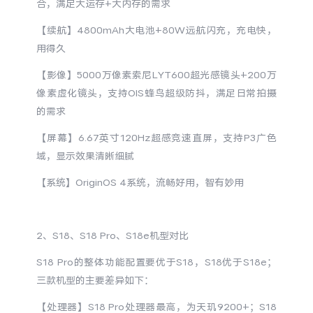
合，满足大运存+大内存的需求
S60
S60 元气版
【续航】4800mAh大电池+80W远航闪充，充电快，
Y600 Turbo
Y600 Pro
用得久
【影像】5000万像素索尼LYT600超光感镜头+200万
iQOO Z11i
iQOO 15T
像素虚化镜头，支持OIS蜂鸟超级防抖，满足日常拍摄
的需求
vivo TWS 5 Pro
vivo Pad6 Pro
【屏幕】6.67英寸120Hz超感竞速直屏，支持P3广色
X300 Ultra
X300s
域，显示效果清晰细腻
【系统】OriginOS 4系统，流畅好用，智有妙用
S50 Pro mini
S50
Y6
Y60
2、S18、S18 Pro、S18e机型对比
S18 Pro的整体功能配置要优于S18，S18优于S18e；
iQOO Z11
iQOO Z11x
三款机型的主要差异如下：
vivo 头戴降噪耳机
vivo TWS 5e
【处理器】S18 Pro处理器最高，为天玑9200+；S18