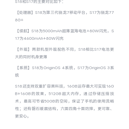
S18和S17的主要对比如下：
iQOO Neo11
iQOO 15
全部Y机型
对比Y机型
【处理器】S18为第三代骁龙7移动平台，S17为骁龙77
vivo WATCH GT 2
vivo Vision
全部iQOO机型
对比iQOO机型
8G+
【续航】S18为5000mAh超薄蓝海电池+80W闪充，S
全部智能硬件
17为4600mAh+80W闪充
【外观】两款机型外观配色不同，S18相比S17电池更
大的同时机身更薄
【系统】S18为OriginOS 4系统，S17为OriginOS 3系
统
S18还支持双重扩容黑科技，16GB运存最大可实现16G
B+16GB的效果，512GB超大内存，通过存储压缩技
术，最高可节省50GB的空间，保证了手机的使用流畅
性；还有磐石缓震结构，六面四角十面防摔，更可靠、
更安心。