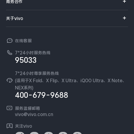
iQOO手机
商务合作
选购配件
服务网点
智能硬件
供应商协同平台
订单查询
关于vivo
查找手机
T系列
开放平台
官网APP下载
vivo 简介
常见问题
NEX系列
vivo 企业业务
在线客服
工作机会
服务政策
廉正合规
7*24小时服务热线
新闻资讯
95033
环保回收
国补营业执照
隐私中心
安全公告
7*24小时尊享服务热线
无线电发射设备销售备案
可持续发展
(适用于X Fold、X Flip、X Ultra、iQOO Ultra、X Note、
服务隐私政策
NEX系列)
vivo 蔡司影像
400-679-9688
Log还原LUTs下载
开发者社区
服务监督邮箱
vivo 办公套件
vivo@vivo.com.cn
蓝河操作系统
关注vivo
vivo 通信