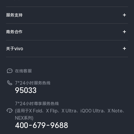
S系列
X300 Pro
X300
官方商城
服务支持
Y系列
选购手机
S30 Pro mini
S30
真伪查询
iQOO手机
商务合作
选购配件
服务网点
Y500 Pro
Y500
智能硬件
供应商协同平台
订单查询
关于vivo
查找手机
T系列
开放平台
iQOO 15 Ultra
iQOO Z11 Turbo
官网APP下载
vivo 简介
常见问题
NEX系列
vivo 企业业务
在线客服
工作机会
iQOO Pad6 Pro
iQOO TWS 5e
服务政策
廉正合规
7*24小时服务热线
新闻资讯
X Fold5
X200 Ultra
95033
环保回收
国补营业执照
隐私中心
安全公告
7*24小时尊享服务热线
S20 Pro
S20
全部X机型
对比X机型
无线电发射设备销售备案
可持续发展
(适用于X Fold、X Flip、X Ultra、iQOO Ultra、X Note、
服务隐私政策
NEX系列)
Y50 5G
Y50m 5G
全部S机型
对比S机型
vivo 蔡司影像
400-679-9688
Log还原LUTs下载