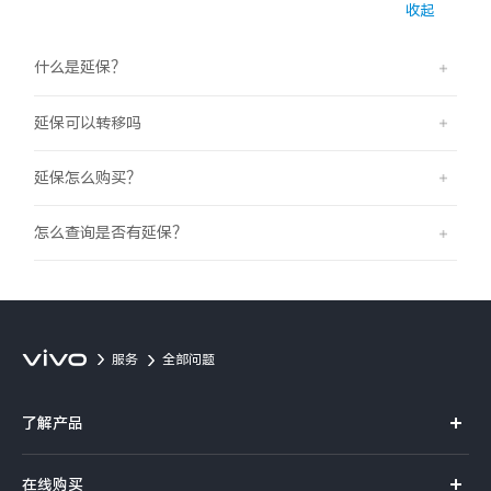
收起
S60
S60 元气版
什么是延保？
Y600 Turbo
Y600 Pro
延保可以转移吗
iQOO Z11i
iQOO 15T
延保怎么购买？
vivo TWS 5 Pro
vivo Pad6 Pro
怎么查询是否有延保？
X300 Ultra
X300s
S50 Pro mini
S50
Y6
Y60
服务
全部问题
iQOO Z11
iQOO Z11x
了解产品
X系列
vivo 头戴降噪耳机
vivo TWS 5e
在线购买