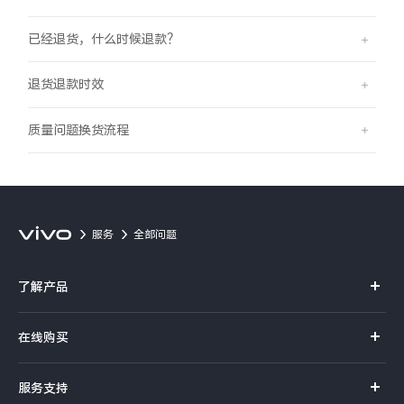
X300 Pro
X300
已经退货，什么时候退款？
S30 Pro mini
S30
退货退款时效
Y500 Pro
Y500
质量问题换货流程
iQOO 15 Ultra
iQOO Z11 Turbo
iQOO Pad6 Pro
iQOO TWS 5e
服务
全部问题
X Fold5
X200 Ultra
了解产品
S20 Pro
S20
全部X机型
对比X机型
X系列
在线购买
S系列
Y50 5G
Y50m 5G
全部S机型
对比S机型
官方商城
服务支持
Y系列