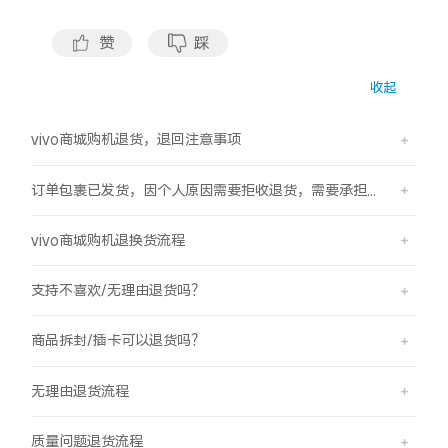
S60
S60 元气版
赞
踩
Y600 Turbo
Y600 Pro
收起
iQOO Z11i
iQOO 15T
vivo商城购机退货，退回注意事项
vivo TWS 5 Pro
vivo Pad6 Pro
订单包裹已发货，因个人原因需要拒收退货，需要承担运费吗？
X300 Ultra
X300s
vivo商城购机退换货流程
S50 Pro mini
S50
支持不喜欢/无理由退货吗？
Y6
Y60
商品拆封/插卡可以退货吗？
iQOO Z11
iQOO Z11x
无理由退货流程
vivo 头戴降噪耳机
vivo TWS 5e
质量问题退货流程