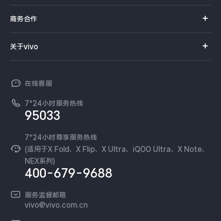
选购手机
iQOO Neo11
iQOO 15
全部Y机型
对比Y机型
真伪查询
iQOO手机
商务合作
选购配件
服务网点
vivo WATCH GT 2
vivo Vision
全部iQOO机型
对比iQOO机型
智能硬件
供应商协同平台
订单查询
关于vivo
查找手机
T系列
开放平台
全部智能硬件
官网APP下载
vivo 简介
常见问题
NEX系列
vivo 企业业务
在线客服
工作机会
服务政策
廉正合规
7*24小时服务热线
新闻资讯
95033
环保回收
国补营业执照
隐私中心
安全公告
7*24小时尊享服务热线
无线电发射设备销售备案
可持续发展
(适用于X Fold、X Flip、X Ultra、iQOO Ultra、X Note、
服务隐私政策
NEX系列)
vivo 蔡司影像
400-679-9688
Log还原LUTs下载
开发者社区
服务监督邮箱
vivo 办公套件
vivo@vivo.com.cn
蓝河操作系统