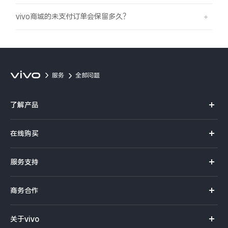
vivo商城的未支付订单会保留多久？
X300 Pro
X300
S30 Pro mini
S30
Y500 Pro
Y500
服务
全部问题
iQOO 15 Ultra
iQOO Z11 Turbo
了解产品
X系列
iQOO Pad6 Pro
iQOO TWS 5e
在线购买
S系列
X Fold5
X200 Ultra
官方商城
服务支持
Y系列
选购手机
S20 Pro
S20
全部X机型
对比X机型
真伪查询
iQOO手机
商务合作
选购配件
服务网点
Y50 5G
Y50m 5G
全部S机型
对比S机型
智能硬件
供应商协同平台
订单查询
关于vivo
查找手机