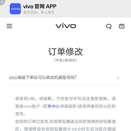
订单修改
（共有6条相关）
vivo商城下单后可以修改机器型号吗？
亲爱的v粉，很抱歉，不同型号手机无法直接更换，请
登陆vivo账户-
订单中心
申请退款/退货再重拍您心仪的
型号。
X300 E
X Fold6
如您的订单已发货,则需等包裹送达目的地再拒收包裹退
回，商城将会在收到包裹预计48小时左右为您办理退