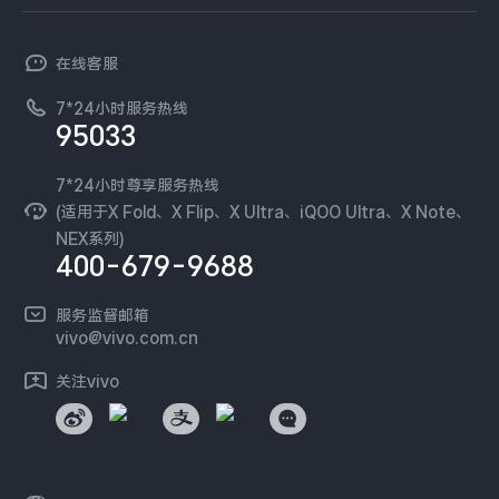
T系列
开放平台
iQOO Neo11
iQOO 15
全部Y机型
对比Y机型
官网APP下载
vivo 简介
常见问题
NEX系列
vivo 企业业务
在线客服
工作机会
vivo WATCH GT 2
vivo Vision
全部iQOO机型
对比iQOO机型
服务政策
廉正合规
7*24小时服务热线
新闻资讯
95033
环保回收
全部智能硬件
国补营业执照
隐私中心
安全公告
7*24小时尊享服务热线
无线电发射设备销售备案
可持续发展
(适用于X Fold、X Flip、X Ultra、iQOO Ultra、X Note、
服务隐私政策
NEX系列)
vivo 蔡司影像
400-679-9688
Log还原LUTs下载
开发者社区
服务监督邮箱
vivo 办公套件
vivo@vivo.com.cn
蓝河操作系统
关注vivo
vivo 通信
vivo 智能车载