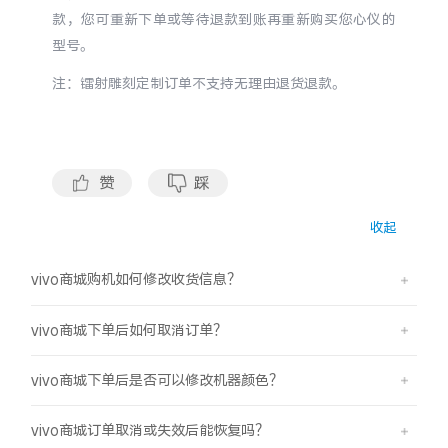
S60
S60 元气版
款，您可重新下单或等待退款到账再重新购买您心仪的
型号。
Y600 Turbo
Y600 Pro
注：镭射雕刻定制订单不支持无理由退货退款。
iQOO Z11i
iQOO 15T
vivo TWS 5 Pro
vivo Pad6 Pro
赞
踩
X300 Ultra
X300s
收起
S50 Pro mini
S50
vivo商城购机如何修改收货信息？
Y6
Y60
vivo商城下单后如何取消订单？
vivo商城下单后是否可以修改机器颜色？
iQOO Z11
iQOO Z11x
vivo商城订单取消或失效后能恢复吗？
vivo 头戴降噪耳机
vivo TWS 5e