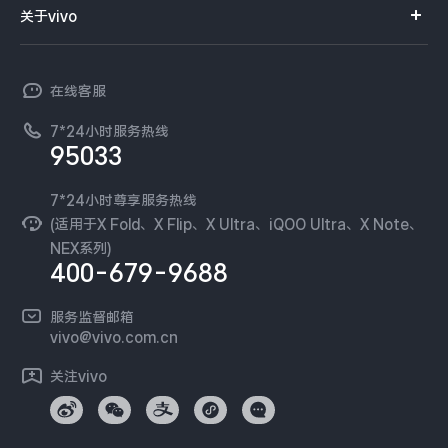
iQOO Neo11
iQOO 15
全部Y机型
对比Y机型
订单查询
关于vivo
查找手机
T系列
开放平台
官网APP下载
vivo 简介
vivo WATCH GT 2
vivo Vision
全部iQOO机型
对比iQOO机型
常见问题
NEX系列
vivo 企业业务
在线客服
工作机会
服务政策
全部智能硬件
廉正合规
7*24小时服务热线
新闻资讯
95033
环保回收
国补营业执照
隐私中心
安全公告
7*24小时尊享服务热线
无线电发射设备销售备案
可持续发展
(适用于X Fold、X Flip、X Ultra、iQOO Ultra、X Note、
服务隐私政策
NEX系列)
vivo 蔡司影像
400-679-9688
Log还原LUTs下载
开发者社区
服务监督邮箱
vivo 办公套件
vivo@vivo.com.cn
蓝河操作系统
关注vivo
vivo 通信
vivo 智能车载