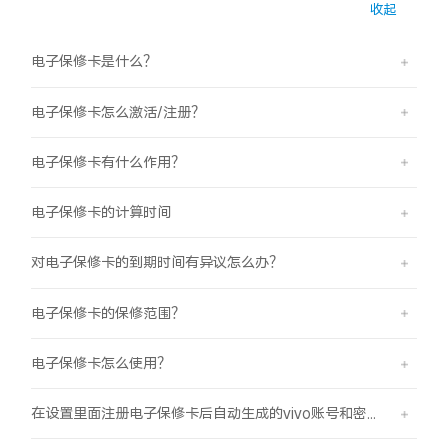
收起
S60
S60 元气版
电子保修卡是什么？
Y600 Turbo
Y600 Pro
电子保修卡怎么激活/注册？
iQOO Z11i
iQOO 15T
电子保修卡有什么作用？
vivo TWS 5 Pro
vivo Pad6 Pro
电子保修卡的计算时间
X300 Ultra
X300s
对电子保修卡的到期时间有异议怎么办？
S50 Pro mini
S50
电子保修卡的保修范围？
Y6
Y60
电子保修卡怎么使用？
iQOO Z11
iQOO Z11x
在设置里面注册电子保修卡后自动生成的vivo账号和密码分别是什么？
vivo 头戴降噪耳机
vivo TWS 5e