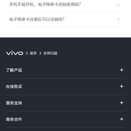
手机不能开机，电子保修卡还能使用吗？
X300 Pro
X300
电子保修卡注册后可以注销吗？
S30 Pro mini
S30
Y500 Pro
Y500
服务
全部问题
iQOO 15 Ultra
iQOO Z11 Turbo
了解产品
iQOO Pad6 Pro
iQOO TWS 5e
X系列
X Fold5
X200 Ultra
在线购买
S系列
官方商城
S20 Pro
S20
全部X机型
对比X机型
服务支持
Y系列
选购手机
真伪查询
Y50 5G
Y50m 5G
iQOO手机
全部S机型
对比S机型
商务合作
选购配件
服务网点
智能硬件
供应商协同平台