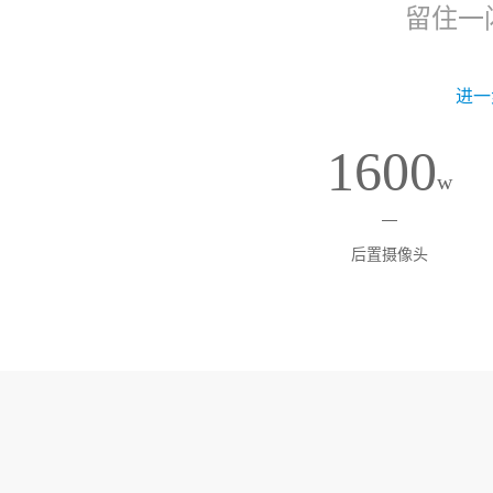
留住一
进一
1600
w
后置摄像头