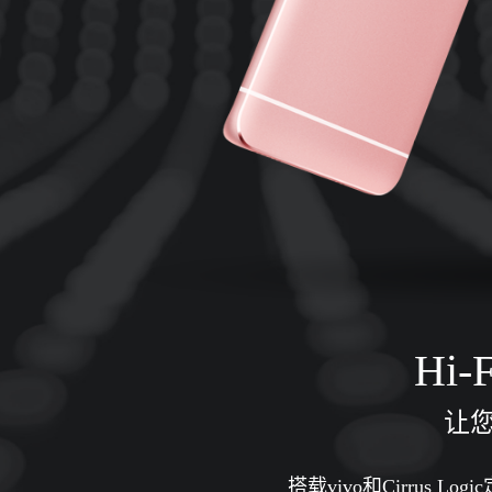
Hi
让
搭载vivo和Cirrus L