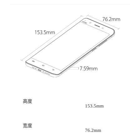
X300 Pro
X300
S30 Pro mini
S30
Y500 Pro
Y500
iQOO 15 Ultra
iQOO Z11 Turbo
iQOO Pad6 Pro
iQOO TWS 5e
X Fold5
X200 Ultra
高度
153.5mm
S20 Pro
S20
全部X机型
对比X机型
宽度
Y50 5G
Y50m 5G
全部S机型
对比S机型
76.2mm