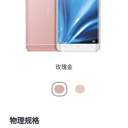
S60
S60 元气版
Y600 Turbo
Y600 Pro
iQOO Z11i
iQOO 15T
vivo TWS 5 Pro
vivo Pad6 Pro
X300 Ultra
X300s
玫瑰金
S50 Pro mini
S50
Y6
Y60
iQOO Z11
iQOO Z11x
物理规格
vivo 头戴降噪耳机
vivo TWS 5e