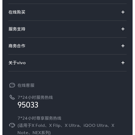
X系列
在线购买
S系列
官方商城
服务支持
Y系列
选购手机
真伪查询
iQOO手机
商务合作
选购配件
服务网点
智能硬件
供应商协同平台
订单查询
关于vivo
查找手机
T系列
开放平台
官网APP下载
vivo 简介
常见问题
NEX系列
vivo 企业业务
在线客服
工作机会
服务政策
廉正合规
7*24小时服务热线
新闻资讯
95033
环保回收
国补营业执照
隐私中心
安全公告
7*24小时尊享服务热线
无线电发射设备销售备案
可持续发展
(适用于X Fold、X Flip、X Ultra、iQOO Ultra、X
服务隐私政策
Note、NEX系列)