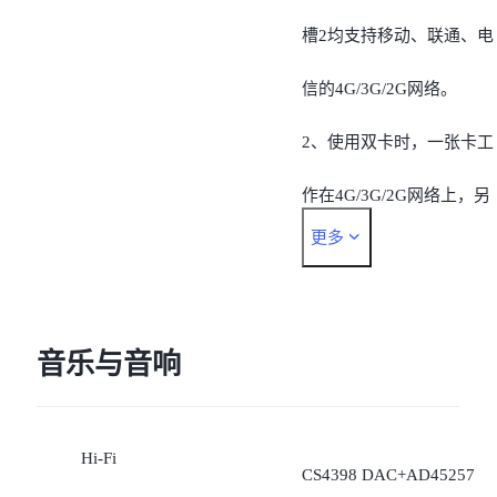
1880/2010 MHz
槽2均支持移动、联通、电
3G WCDMA： 900/2100
信的4G/3G/2G网络。
MHz
2、使用双卡时，一张卡工
3G WCDMA： 850/1900
作在4G/3G/2G网络上，另
更多
MHz(仅支持国际漫游)
一张卡工作在2G网络上，
4G TDD-LTE：
用户可以任意切换。
B38/B39/B40/B41
3、手机无法同时支持两张
音乐与音响
（100M）
电信卡。
4G FDD-LTE： B1/B3
Hi-Fi
CS4398 DAC+AD45257