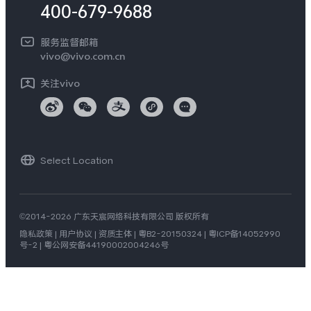
vivo 蔡司影像
400-679-9688
Log还原LUTs下载
开发者社区
服务监督邮箱
vivo 办公套件
vivo@vivo.com.cn
蓝河操作系统
关注vivo
vivo 通信
vivo 智能车载
Select Location
©2014-2026 广东天宸网络科技有限公司 版权所有
隐私政策
|
用户协议
|
资质主体
|
粤B2-20150324
|
粤ICP备14052990
号-2
|
粤公网安备44190002004246号