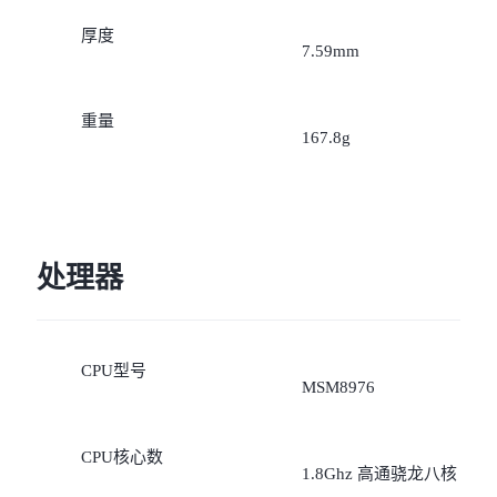
iQOO Neo11
iQOO 15
全部Y机型
对比Y机型
厚度
7.59mm
vivo WATCH GT 2
vivo Vision
全部iQOO机型
对比iQOO机型
重量
全部智能硬件
167.8g
处理器
CPU型号
MSM8976
CPU核心数
1.8Ghz 高通骁龙八核