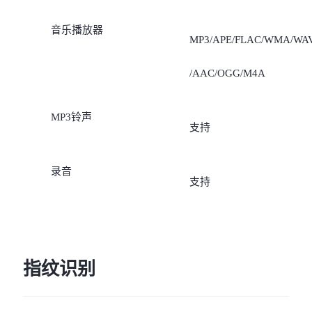
4G FDD-LTE：
音乐播放器
Band2/4/5/7/8 (仅支持国际
MP3/APE/FLAC/WMA/WA
漫游）
/AAC/OGG/M4A
MP3铃声
支持
录音
支持
指纹识别