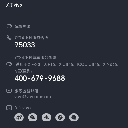
智能硬件
供应商协同平台
订单查询
关于vivo
查找手机
T系列
开放平台
官网APP下载
vivo 简介
常见问题
NEX系列
vivo 企业业务
在线客服
工作机会
服务政策
廉正合规
7*24小时服务热线
新闻资讯
95033
环保回收
国补营业执照
隐私中心
安全公告
7*24小时尊享服务热线
无线电发射设备销售备案
可持续发展
(适用于X Fold、X Flip、X Ultra、iQOO Ultra、X Note、
服务隐私政策
NEX系列)
vivo 蔡司影像
400-679-9688
Log还原LUTs下载
开发者社区
服务监督邮箱
vivo 办公套件
vivo@vivo.com.cn
蓝河操作系统
关注vivo
vivo 通信
vivo 智能车载