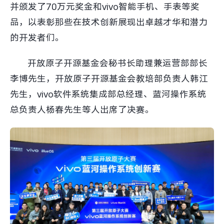
并颁发了70万元奖金和vivo智能手机、手表等奖
X300 Pro
X300
品，以表彰那些在技术创新展现出卓越才华和潜力
的开发者们。
S30 Pro mini
S30
开放原子开源基金会秘书长助理兼运营部部长
Y500 Pro
Y500
李博先生，开放原子开源基金会教培部负责人韩江
先生，vivo软件系统集成部总经理、蓝河操作系统
iQOO 15 Ultra
iQOO Z11 Turbo
总负责人杨春先生等人出席了决赛。
iQOO Pad6 Pro
iQOO TWS 5e
X Fold5
X200 Ultra
S20 Pro
S20
全部X机型
对比X机型
Y50 5G
Y50m 5G
全部S机型
对比S机型