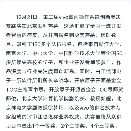
S60
S60 元气版
12月21日，第三届vivo蓝河操作系统创新赛决
Y600 Turbo
Y600 Pro
赛路演在北京顺利落幕。这场汇聚了全国一流开发
者智慧的盛宴，从开启报名到决赛落幕，历时数
iQOO Z11i
iQOO 15T
月，吸引了150多个队伍报名，包括来自浙江大学、
vivo TWS 5 Pro
vivo Pad6 Pro
南京大学、中山大学、中国科学技术大学等全国50
多所顶尖高校的学子，和企业开发者踊跃参与，作
X300 Ultra
X300s
品深度与行业关注度再创新高。同时，由工信部电
子一所软件所副所长辛晓华，开放原子开源基金会
S50 Pro mini
S50
TOC主席谭中意，开放原子开源基金会TOC导师贺
Y6
Y60
师俊，北京大学计算机学院副院长、教授郭耀，北
京邮电大学副教授徐梦炜，以及vivo的多名技术专
iQOO Z11
iQOO Z11x
家组成的评审团也堪称业界权威，决赛最终从众多
项目中选出1个一等奖、2个二等奖、4个三等奖，
vivo 头戴降噪耳机
vivo TWS 5e