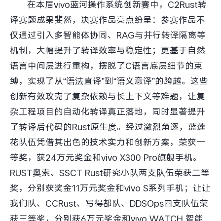
在本届vivo蓝河操作系统创新赛中，C2Rust转
译赛题成果斐然，决赛作品亮点纷呈：参赛作品不
仅通过引入多智能体协同、RAG与并行转译隔离等
机制，大幅提升了转译效率与稳定性；更基于自然
语言中间层进行重构，摆脱了C语言底层细节的束
缚，实现了从“语法直译”到“语义意译”的跨越。这些
创新有效攻克了复杂依赖与长上下文等难题，让复
杂工程项目的自动化转译真正落地，同时显著提升
了转译后代码的Rust原生度。经过激烈角逐，蓝莲
花队伍凭借其出色的技术实力和创新方案，荣获一
等奖，获24万元奖金和vivo X300 Pro旗舰手机。
RUST奥索、SSCT Rust研究小队两支队伍荣获二等
奖，分别获奖金11万元奖金和vivo S系列手机；让让
我们队、CCRust、写得都队、DDSOps四支队伍荣
获三等奖，分别获6万元奖金和vivo WATCH 智能