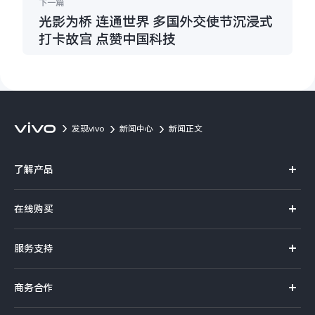
下一篇
光影为桥 连通世界 多国外交使节沉浸式
打卡故宫 点赞中国科技
发现vivo
新闻中心
新闻正文
了解产品
X系列
在线购买
S系列
官方商城
服务支持
Y系列
选购手机
真伪查询
iQOO手机
商务合作
选购配件
服务网点