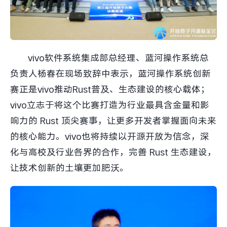
iQOO Neo11
iQOO 15
全部Y机型
对比Y机型
vivo WATCH GT 2
vivo Vision
全部iQOO机型
对比iQOO机型
vivo软件系统集成部总经理、蓝河操作系统总
全部智能硬件
负责人杨春在现场致辞中表示，蓝河操作系统创新
赛正是vivo推动Rust普及、生态建设的核心载体；
vivo立志于将这个比赛打造为行业最具含金量和影
响力的 Rust 顶尖赛事，让更多开发者掌握面向未来
的核心能力。vivo也将持续以开源开放为信念，深
化与高校及行业各界的合作，完善 Rust 生态建设，
让技术创新的土壤更加肥沃。