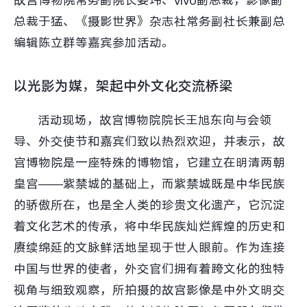
故宫博物院常务副院长娄玮、vivo副总裁，影像副
iQOO Neo11
iQOO 15
全部Y机型
对比Y机型
总裁于猛、《摄影世界》杂志社常务副社长兼副总
编辑陈立群等嘉宾参加活动。
vivo WATCH GT 2
vivo Vision
全部iQOO机型
对比iQOO机型
以光影为媒，架起中外文化交流桥梁
全部智能硬件
活动现场，故宫博物院院长王旭东向与会领
导、外交使节和嘉宾们致以热烈欢迎，并表示，故
宫博物院是一座特殊的博物馆，它建立在明清两朝
皇宫——紫禁城的基础上，而紫禁城既是中华民族
的骄傲所在，也是全人类的珍贵文化遗产，它沉淀
着文化艺术的传承，将中华民族灿烂辉煌的历史和
赓续绵延的文脉鲜活地呈现于世人眼前。作为连接
中国与世界的使者，外交官们拥有着跨文化的独特
视角与细致观察，所拍摄的故宫影像是中外文明交