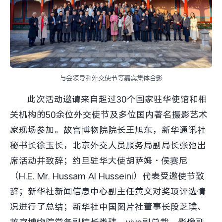
X300 Pro
X300
S30 Pro mini
S30
Y500 Pro
Y500
与会领导和外交使节等嘉宾集体合影
iQOO 15 Ultra
iQOO Z11 Turbo
此次活动邀请来自超过30个国家驻华使馆和相
关机构的50余位外交使节及多位国内著名摄影艺术
iQOO Pad6 Pro
iQOO TWS 5e
家现场参加。故宫博物院院长王旭东，新华通讯社
秘书长徐玉长，北京外交人员服务局副局长张弛出
X Fold5
X200 Ultra
席活动并致辞；约旦驻华大使胡萨姆·侯赛尼
S20 Pro
S20
全部X机型
对比X机型
（H.E. Mr. Hussam Al Husseini）代表受邀使节致
辞；新华社新闻信息中心副主任黄文对奖项评选情
Y50 5G
Y50m 5G
全部S机型
对比S机型
况进行了总结；新华社中国图片社董事长段芝璞、