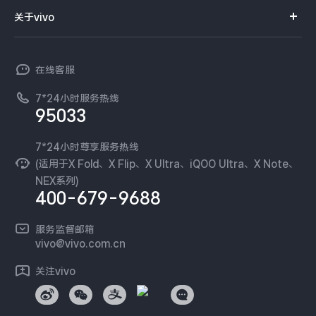
智能硬件
供应商协同平台
订单查询
关于vivo
查找手机
T系列
开放平台
官网APP下载
vivo 简介
常见问题
NEX系列
vivo 企业业务
在线客服
工作机会
服务政策
廉正合规
7*24小时服务热线
新闻资讯
95033
环保回收
国补营业执照
隐私中心
安全公告
7*24小时尊享服务热线
无线电发射设备销售备案
可持续发展
(适用于X Fold、X Flip、X Ultra、iQOO Ultra、X Note、
服务隐私政策
NEX系列)
vivo 蔡司影像
400-679-9688
Log还原LUTs下载
开发者社区
服务监督邮箱
vivo 办公套件
vivo@vivo.com.cn
蓝河操作系统
关注vivo
vivo 通信
vivo 智能车载