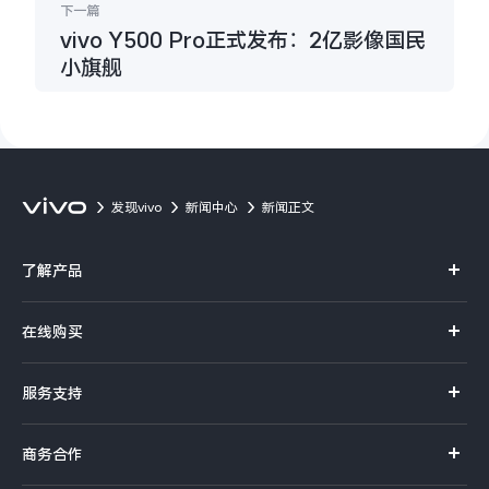
下一篇
vivo Y500 Pro正式发布：2亿影像国民
小旗舰
发现vivo
新闻中心
新闻正文
了解产品
X系列
在线购买
S系列
官方商城
服务支持
Y系列
选购手机
真伪查询
iQOO手机
商务合作
选购配件
服务网点