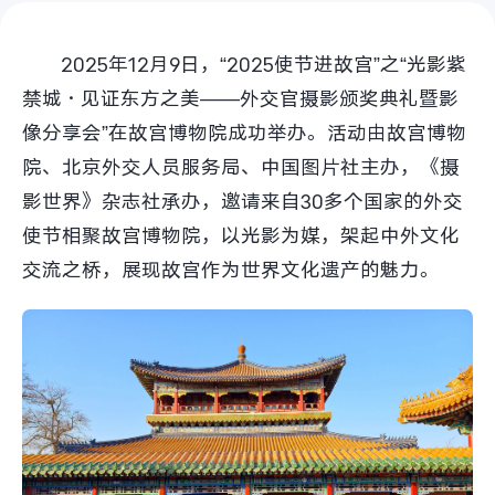
S60
S60 元气版
2025年12月9日，“2025使节进故宫”之“光影紫
Y600 Turbo
Y600 Pro
禁城·见证东方之美——外交官摄影颁奖典礼暨影
像分享会”在故宫博物院成功举办。活动由故宫博物
iQOO Z11i
iQOO 15T
院、北京外交人员服务局、中国图片社主办，《摄
vivo TWS 5 Pro
vivo Pad6 Pro
影世界》杂志社承办，邀请来自30多个国家的外交
使节相聚故宫博物院，以光影为媒，架起中外文化
X300 Ultra
X300s
交流之桥，展现故宫作为世界文化遗产的魅力。
S50 Pro mini
S50
Y6
Y60
iQOO Z11
iQOO Z11x
vivo 头戴降噪耳机
vivo TWS 5e