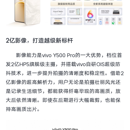
X300 Pro
X300
S30 Pro mini
S30
2亿影像，打造越级新标杆
Y500 Pro
Y500
影像能力是vivo Y500 Pro的一大优势，档位首
iQOO 15 Ultra
iQOO Z11 Turbo
发2亿HP5旗舰级主摄，并搭载vivo自研OIS超级防
抖技术，进一步提升拍摄的清晰度和稳定性。借助2
iQOO Pad6 Pro
iQOO TWS 5e
亿影像的超高解析力，用户无论是拍摄壮丽风光还
X Fold5
X200 Ultra
是记录生活细节，都能获得纤毫毕现的高画质，放
大后依然清晰。即使在后期进行大幅裁剪，也能保
S20 Pro
S20
全部X机型
对比X机型
持高画质出片。
Y50 5G
Y50m 5G
全部S机型
对比S机型