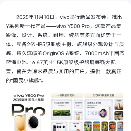
S60
S60 元气版
2025年11月10日，vivo举行新品发布会，推出
Y600 Turbo
Y600 Pro
Y系列新一代产品——vivo Y500 Pro，这款产品集
影像、设计、系统、耐用、续航等多方面优势于一
iQOO Z11i
iQOO 15T
体，配备2亿HP5旗舰级主摄、旗舰级外观设计与质
vivo TWS 5 Pro
vivo Pad6 Pro
感、持久流畅的OriginOS 6系统、7000mAh半固态
蓝海电池、6.67英寸1.5K旗舰级护眼屏等强大配
X300 Ultra
X300s
置，旨在为追求品质与实用的用户，提供一款真正
的“国民小旗舰”。
S50 Pro mini
S50
Y6
Y60
iQOO Z11
iQOO Z11x
vivo 头戴降噪耳机
vivo TWS 5e