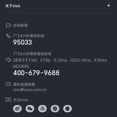
智能硬件
供应商协同平台
订单查询
关于vivo
查找手机
T系列
开放平台
官网APP下载
vivo 简介
常见问题
NEX系列
vivo 企业业务
在线客服
工作机会
服务政策
廉正合规
7*24小时服务热线
新闻资讯
95033
环保回收
国补营业执照
隐私中心
安全公告
7*24小时尊享服务热线
无线电发射设备销售备案
可持续发展
(适用于X Fold、X Flip、X Ultra、iQOO Ultra、X Note、
服务隐私政策
NEX系列)
vivo 蔡司影像
400-679-9688
Log还原LUTs下载
开发者社区
服务监督邮箱
vivo 办公套件
vivo@vivo.com.cn
蓝河操作系统
关注vivo
vivo 通信
vivo 智能车载