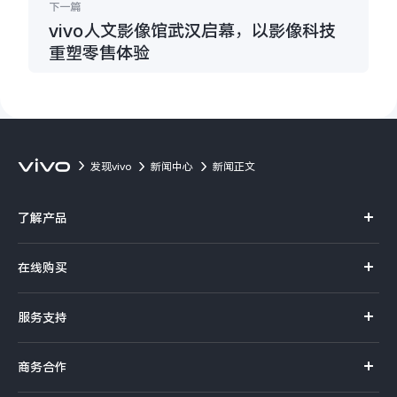
下一篇
vivo人文影像馆武汉启幕，以影像科技
重塑零售体验
发现vivo
新闻中心
新闻正文
了解产品
X系列
在线购买
S系列
官方商城
服务支持
Y系列
选购手机
真伪查询
iQOO手机
商务合作
选购配件
服务网点