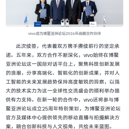
X300 Pro
X300
S30 Pro mini
S30
vivo成为博鳌亚洲论坛2026年战略合作伙伴
Y500 Pro
Y500
此次续签，代表着双方携手赓续前行的坚定承
诺。五年来，双方合作不断深化，vivo始终在博鳌
iQOO 15 Ultra
iQOO Z11 Turbo
亚洲论坛这一国际对话平台上，聚焦科技创新发展
的浪潮，分享高端化、智能化的创新成果，并对人
iQOO Pad6 Pro
iQOO TWS 5e
工智能的未来发展趋势保持高度敏锐的洞察，以强
X Fold5
X200 Ultra
大的技术实力为这一全球性交流盛会的顺利举办提
供有力支持。在新一轮的合作中，vivo还将参与博
S20 Pro
S20
全部X机型
对比X机型
鳌亚洲论坛成立25周年特别策划，为博鳌亚洲论坛
Y50 5G
Y50m 5G
全部S机型
对比S机型
官方及媒体中心提供领先的移动直播与拍摄解决方
案，融合创新科技与人文视角，共绘未来蓝图。