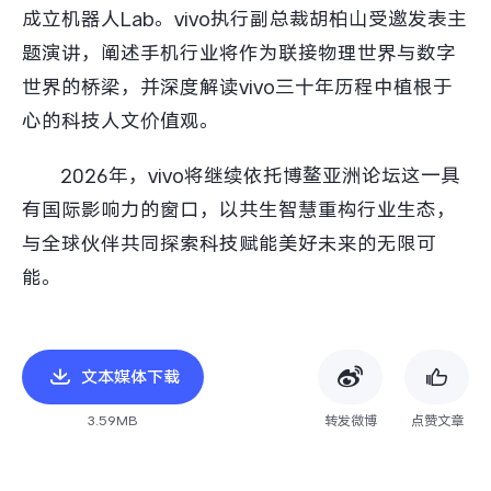
成立机器人Lab。vivo执行副总裁胡柏山受邀发表主
题演讲，阐述手机行业将作为联接物理世界与数字
世界的桥梁，并深度解读vivo三十年历程中植根于
心的科技人文价值观。
2026年，vivo将继续依托博鳌亚洲论坛这一具
有国际影响力的窗口，以共生智慧重构行业生态，
与全球伙伴共同探索科技赋能美好未来的无限可
能。
文本媒体下载
3.59MB
转发微博
点赞文章