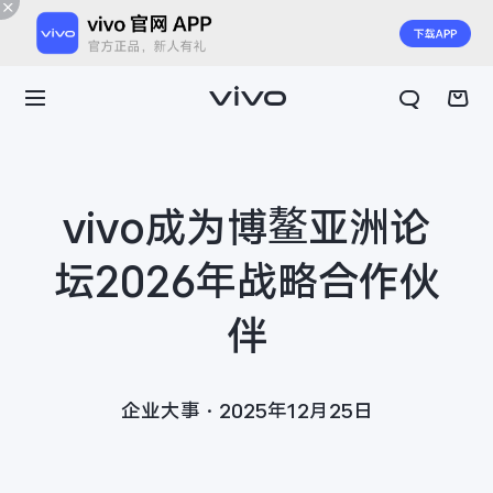
vivo成为博鳌亚洲论
坛2026年战略合作伙
伴
企业大事·2025年12月25日
X300 E
X Fold6