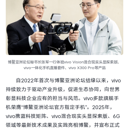
博鳌亚洲论坛秘书长张军一行体验vivo Vision混合现实头显探索版、
vivo一体化手机直播套件、vivo X300 Pro等产品
自2022年首次与博鳌亚洲论坛结缘以来，vivo
持续致力于驱动产业升级，促进生态协同，向世界
彰显科技企业应有的担当与风范。vivo多款旗舰手
机荣膺“博鳌亚洲论坛官方指定手机”。2025年，
vivo携蓝科技矩阵、vivo混合现实头显探索版、6G
领域等最新技术成果及实践亮相博鳌，并宣布正式