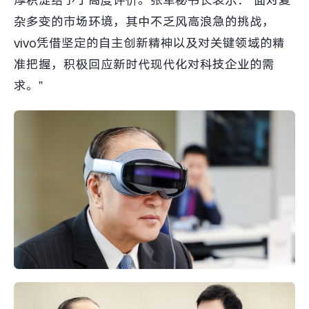
厚积淀给予了高度评价。张军秘书长表示：“面对复
杂多变的市场环境，其中不乏风高浪急的挑战，
vivo凭借坚定的自主创新精神以及对关键领域的精
准把握，积极回应新时代现代化对科技企业的需
求。”