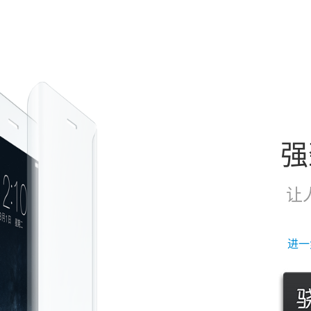
强
让
进一