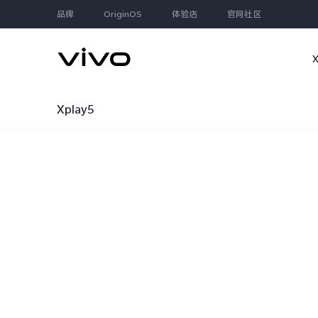
品牌
OriginOS
体验店
官网社区
Xplay5
大家都在搜