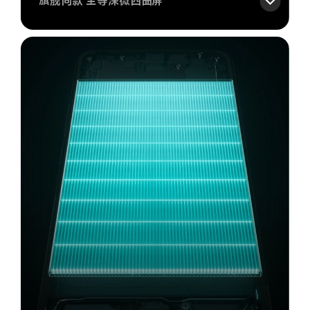
旗舰同款 全等深微四曲屏