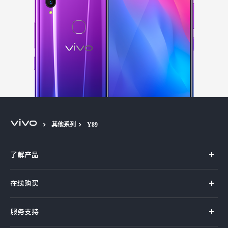
S60
S60 元气版
Y600 Turbo
Y600 Pro
iQOO Z11i
iQOO 15T
vivo TWS 5 Pro
vivo Pad6 Pro
X300 Ultra
X300s
其他系列
Y89
S50 Pro mini
S50
了解产品
Y6
Y60
X系列
在线购买
iQOO Z11
iQOO Z11x
S系列
官方商城
服务支持
Y系列
vivo 头戴降噪耳机
vivo TWS 5e
选购手机