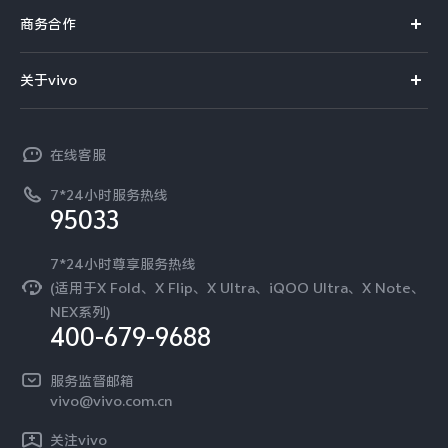
真伪查询
iQOO手机
商务合作
X300 Pro
X300
选购配件
服务网点
智能硬件
供应商协同平台
订单查询
关于vivo
S30 Pro mini
S30
查找手机
T系列
开放平台
官网APP下载
vivo 简介
常见问题
Y500 Pro
Y500
NEX系列
vivo 企业业务
在线客服
工作机会
服务政策
廉正合规
7*24小时服务热线
iQOO 15 Ultra
iQOO Z11 Turbo
新闻资讯
95033
环保回收
国补营业执照
隐私中心
iQOO Pad6 Pro
iQOO TWS 5e
安全公告
7*24小时尊享服务热线
无线电发射设备销售备案
可持续发展
(适用于X Fold、X Flip、X Ultra、iQOO Ultra、X Note、
X Fold5
X200 Ultra
服务隐私政策
NEX系列)
vivo 蔡司影像
400-679-9688
Log还原LUTs下载
S20 Pro
S20
全部X机型
对比X机型
开发者社区
服务监督邮箱
vivo 办公套件
vivo@vivo.com.cn
Y50 5G
Y50m 5G
全部S机型
对比S机型
蓝河操作系统
关注vivo