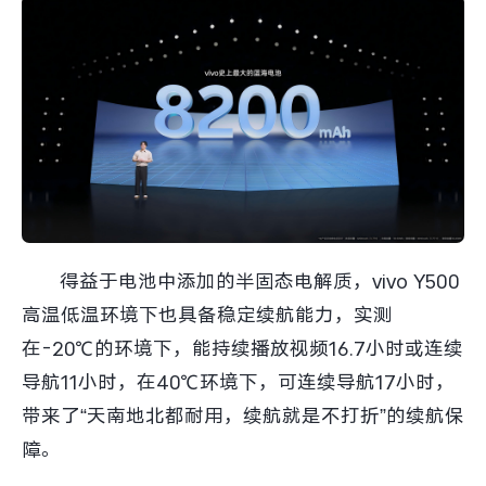
iQOO Neo11
iQOO 15
全部Y机型
对比Y机型
vivo WATCH GT 2
vivo Vision
全部iQOO机型
对比iQOO机型
全部智能硬件
得益于电池中添加的半固态电解质，vivo Y500
高温低温环境下也具备稳定续航能力，实测
在-20℃的环境下，能持续播放视频16.7小时或连续
导航11小时，在40℃环境下，可连续导航17小时，
带来了“天南地北都耐用，续航就是不打折”的续航保
障。