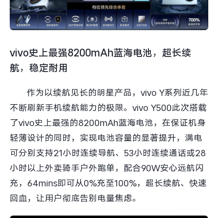
X300 Pro
X300
S30 Pro mini
S30
vivo史上最强8200mAh蓝海电池，超长续
航，稳定耐用
Y500 Pro
Y500
作为以续航见长的明星产品，vivo Y系列近几年
iQOO 15 Ultra
iQOO Z11 Turbo
不断刷新手机续航能力的极限。vivo Y500此次搭载
了vivo史上最强的8200mAh蓝海电池，在保证机身
iQOO Pad6 Pro
iQOO TWS 5e
轻薄设计的同时，实现电池容量的显著提升，满电
X Fold5
X200 Ultra
可分别支持21小时连续导航、53小时连续通话或28
小时以上外卖骑手户外跑单，配合90W安心远航闪
S20 Pro
S20
全部X机型
对比X机型
充，64mins即可从0%充至100%，超长续航、快速
回血，让用户彻底告别电量焦虑。
Y50 5G
Y50m 5G
全部S机型
对比S机型