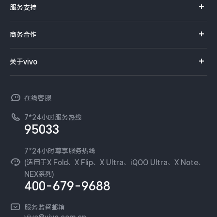
服务支持
Y系列
选购手机
真伪查询
iQOO手机
商务合作
选购配件
服务网点
智能硬件
供应商协同平台
订单查询
关于vivo
查找手机
T系列
开放平台
官网APP下载
vivo 简介
常见问题
NEX系列
vivo 企业业务
在线客服
工作机会
服务政策
廉正合规
7*24小时服务热线
新闻资讯
95033
环保回收
国补营业执照
隐私中心
安全公告
7*24小时尊享服务热线
无线电发射设备销售备案
可持续发展
(适用于X Fold、X Flip、X Ultra、iQOO Ultra、X Note、
服务隐私政策
NEX系列)
vivo 蔡司影像
400-679-9688
Log还原LUTs下载
开发者社区
服务监督邮箱
vivo 办公套件
vivo@vivo.com.cn