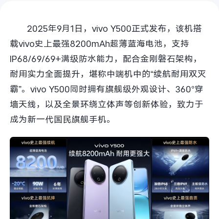
S60
S60 元气版
2025年9月1日，vivo Y500正式发布，该机搭
Y600 Turbo
Y600 Pro
载vivo史上最强8200mAh超薄蓝海电池，支持
IP68/69/69+满级防水能力，配合金刚磐石架构，
iQOO Z11i
iQOO 15T
耐用实力全面提升，堪称中端机中的“续航耐用双灭
vivo TWS 5 Pro
vivo Pad6 Pro
霸”。vivo Y500同时拥有旗舰级外观设计、360°穿
墙天线，以及全景环绕立体声等创新体验，致力于
X300 Ultra
X300s
成为新一代国民旗舰手机。
S50 Pro mini
S50
Y6
Y60
iQOO Z11
iQOO Z11x
vivo 头戴降噪耳机
vivo TWS 5e