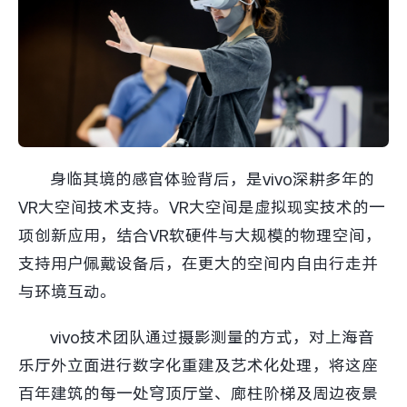
iQOO Z11 Turbo
iQOO Neo11
全部Y机型
对比Y机型
vivo WATCH GT 2
vivo Vision
全部iQOO机型
对比iQOO机型
全部智能硬件
身临其境的感官体验背后，是vivo深耕多年的
VR大空间技术支持。VR大空间是虚拟现实技术的一
项创新应用，结合VR软硬件与大规模的物理空间，
支持用户佩戴设备后，在更大的空间内自由行走并
与环境互动。
vivo技术团队通过摄影测量的方式，对上海音
乐厅外立面进行数字化重建及艺术化处理，将这座
百年建筑的每一处穹顶厅堂、廊柱阶梯及周边夜景