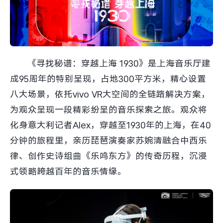
X300 Pro
X300
S30 Pro mini
S30
《寻找秘谱：穿越上海 1930》是上海音乐厅建
Y500 Pro
Y500
成95周年的特别呈现，占地300平方米，精心设置
八大场景，依托vivo VR大空间的全链路解决方案，
iQOO Z11
iQOO 15 Ultra
为观众呈现一段精彩纷呈的音乐探索之旅。观众将
化身意大利记者Alex，穿越至1930年的上海，在40
iQOO Pad6 Pro
iQOO TWS 5e
分钟的旅程里，亲历琵琶演奏家苏婉清融合中西乐
X Fold5
X200 Ultra
律、创作史诗组曲《乐鸣东方》的传奇历程，沉浸
式领略跨越百年的音乐情缘。
S20 Pro
S20
全部X机型
对比X机型
Y50 5G
Y50m 5G
全部S机型
对比S机型