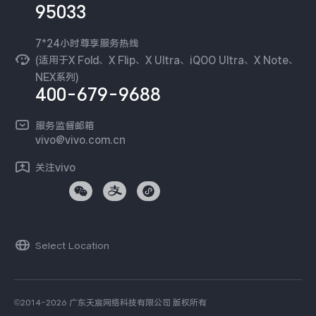
新闻资讯
95033
环保回收
国补营业执照
隐私中心
安全公告
7*24小时尊享服务热线
无线电发射设备销售备案
可持续发展
(适用于X Fold、X Flip、X Ultra、iQOO Ultra、X Note、
服务隐私政策
NEX系列)
vivo 蔡司影像
400-679-9688
Log还原LUTs下载
开发者社区
服务监督邮箱
vivo 办公套件
vivo@vivo.com.cn
蓝河操作系统
关注vivo
vivo 通信
vivo 智能车载
Select Location
©2014-2026 广东天宸网络科技有限公司 版权所有