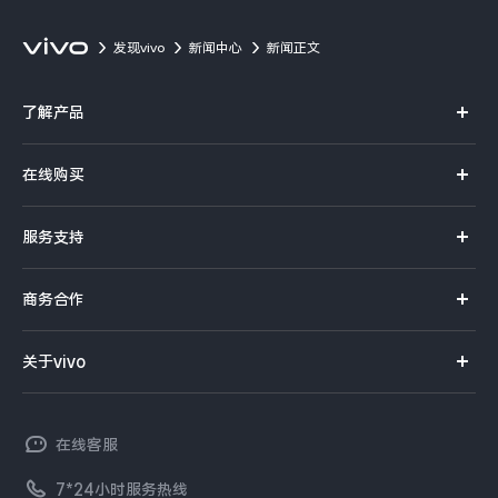
发现vivo
新闻中心
新闻正文
了解产品
X系列
在线购买
S系列
官方商城
服务支持
Y系列
选购手机
真伪查询
iQOO手机
商务合作
选购配件
服务网点
智能硬件
供应商协同平台
订单查询
关于vivo
查找手机
T系列
开放平台
官网APP下载
vivo 简介
常见问题
NEX系列
vivo 企业业务
在线客服
工作机会
服务政策
廉正合规
7*24小时服务热线