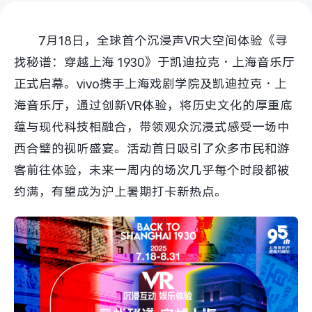
S60
S60 元气版
7月18日，全球首个沉浸声VR大空间体验《寻
Y600 Turbo
Y600 Pro
找秘谱：穿越上海 1930》于凯迪拉克·上海音乐厅
正式启幕。vivo携手上海戏剧学院及凯迪拉克·上
iQOO Neo11 至尊版 预约
iQOO Z11S 预约
海音乐厅，通过创新VR体验，将历史文化的厚重底
vivo TWS 5 Pro
vivo Pad6 Pro
蕴与现代科技相融合，带领观众沉浸式感受一场中
西合璧的视听盛宴。活动首日吸引了众多市民和游
X300 Ultra
X300s
客前往体验，未来一周内的场次几乎每个时段都被
约满，有望成为沪上暑期打卡新热点。
S50 Pro mini
S50
Y6
Y60
iQOO Z11i
iQOO 15T
vivo 头戴降噪耳机
vivo TWS 5e