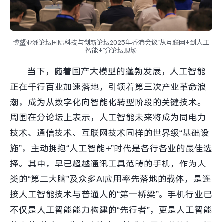
X300 Pro
X300
博鳌亚洲论坛国际科技与创新论坛2025年香港会议“从互联网+到人工
S30 Pro mini
S30
智能+”分论坛现场
当下，随着国产大模型的蓬勃发展，人工智能
Y500 Pro
Y500
正在千行百业加速落地，引领着第三次产业革命浪
iQOO 15 Ultra
iQOO Z11 Turbo
潮，成为从数字化向智能化转型阶段的关键技术。
周围在分论坛上表示，人工智能未来将成为同电力
iQOO Pad6 Pro
iQOO TWS 5e
技术、通信技术、互联网技术同样的世界级“基础设
X Fold5
X200 Ultra
施”，主动拥抱“人工智能+”时代是各行各业的最佳选
择。其中，早已超越通讯工具范畴的手机，作为人
S20 Pro
S20
全部X机型
对比X机型
类的“第二大脑”及众多AI应用率先落地的载体，是连
接人工智能技术与普通人的“第一桥梁”。手机行业已
Y50 5G
Y50m 5G
全部S机型
对比S机型
不仅是人工智能能力构建的“先行者”，更是人工智能