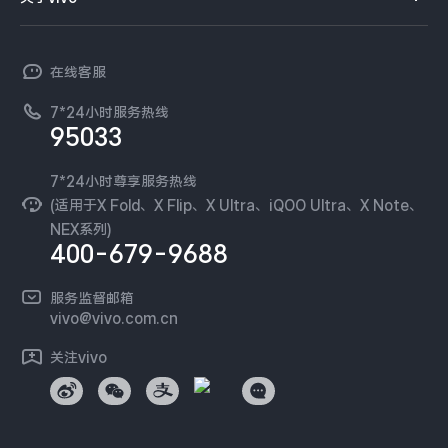
查找手机
T系列
开放平台
官网APP下载
vivo 简介
常见问题
NEX系列
vivo 企业业务
在线客服
工作机会
服务政策
廉正合规
7*24小时服务热线
新闻资讯
95033
环保回收
国补营业执照
隐私中心
安全公告
7*24小时尊享服务热线
无线电发射设备销售备案
可持续发展
(适用于X Fold、X Flip、X Ultra、iQOO Ultra、X Note、
服务隐私政策
NEX系列)
vivo 蔡司影像
400-679-9688
Log还原LUTs下载
开发者社区
服务监督邮箱
vivo 办公套件
vivo@vivo.com.cn
蓝河操作系统
关注vivo
vivo 通信
vivo 智能车载