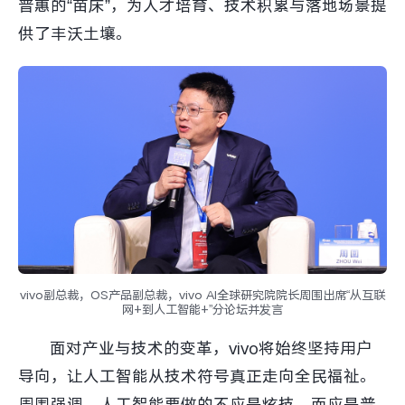
普惠的“苗床”，为人才培育、技术积累与落地场景提
iQOO Neo11
iQOO 15
全部Y机型
对比Y机型
供了丰沃土壤。
vivo WATCH GT 2
vivo Vision
全部iQOO机型
对比iQOO机型
全部智能硬件
vivo副总裁，OS产品副总裁，vivo AI全球研究院院长周围出席“从互联
网+到人工智能+”分论坛并发言
面对产业与技术的变革，vivo将始终坚持用户
导向，让人工智能从技术符号真正走向全民福祉。
周围强调，人工智能要做的不应是炫技，而应是普