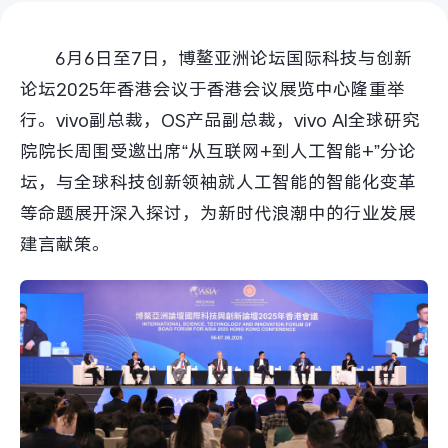
S60
S60 元气版
6月6日至7日，博鳌亚洲论坛国际科技与创新
Y600 Turbo
Y600 Pro
论坛2025年香港会议于香港会议展览中心隆重举
行。vivo副总裁，OS产品副总裁，vivo AI全球研究
iQOO Z11i
iQOO 15T
院院长周围受邀出席“从互联网+到人工智能+”分论
vivo TWS 5 Pro
vivo Pad6 Pro
坛，与全球科技创新领袖就人工智能的智能化变革
等命题展开深入探讨，为新时代浪潮中的行业发展
X300 Ultra
X300s
建言献策。
S50 Pro mini
S50
Y6
Y60
iQOO Z11
iQOO Z11x
vivo 头戴降噪耳机
vivo TWS 5e