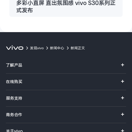
多彩小直屏 直出氛围感 vivo S30系列正
式发布
发现vivo
新闻中心
新闻正文
了解产品
X系列
在线购买
S系列
官方商城
服务支持
Y系列
选购手机
真伪查询
iQOO手机
商务合作
选购配件
服务网点
智能硬件
供应商协同平台
订单查询
关于vivo