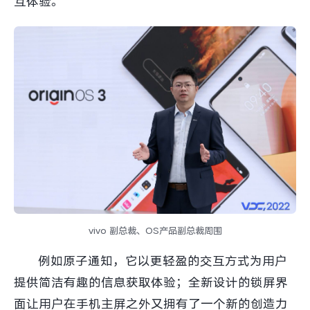
互体验。
X300 Pro
X300
S30 Pro mini
S30
Y500 Pro
Y500
iQOO 15 Ultra
iQOO Z11 Turbo
iQOO Pad6 Pro
iQOO TWS 5e
X Fold5
X200 Ultra
vivo 副总裁、OS产品副总裁周围
S20 Pro
S20
全部X机型
对比X机型
例如原子通知，它以更轻盈的交互方式为用户
Y50 5G
Y50m 5G
提供简洁有趣的信息获取体验；全新设计的锁屏界
全部S机型
对比S机型
面让用户在手机主屏之外又拥有了一个新的创造力