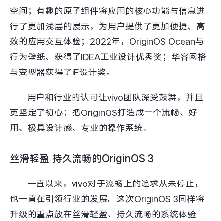
iQOO Neo11
iQOO 15
全部Y机型
对比Y机型
空间；有趣的原子组件将应用的核心功能与信息进
行了更加浅层的展示，为用户提供了更加便捷、高
vivo WATCH GT 2
vivo Vision
全部iQOO机型
对比iQOO机型
效的应用交互体验；2022年，OriginOS Ocean与
行为壁纸、获得了IDEA工业设计优秀奖；华容网格
全部智能硬件
与变型器获得了iF设计奖。
用户和行业的认可让vivo团队深受鼓舞，并且
更坚定了初心：把OriginOS打造成一个流畅、好
用、极具设计感、专业的操作系统。
丝滑轻盈 持久流畅的OriginOS 3
一直以来，vivo对于流畅上的追求从未停止，
也一直在引领行业的发展。这次OriginOS 3同样将
升级的重点放在丝滑轻盈、持久流畅的系统体验