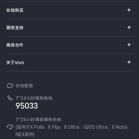
X系列
在线购买
S系列
官方商城
服务支持
Y系列
选购手机
真伪查询
iQOO手机
商务合作
选购配件
服务网点
智能硬件
供应商协同平台
订单查询
关于vivo
查找手机
T系列
开放平台
官网APP下载
vivo 简介
常见问题
NEX系列
vivo 企业业务
在线客服
工作机会
服务政策
廉正合规
7*24小时服务热线
新闻资讯
95033
环保回收
国补营业执照
隐私中心
安全公告
7*24小时尊享服务热线
无线电发射设备销售备案
可持续发展
(适用于X Fold、X Flip、X Ultra、iQOO Ultra、X Note、
服务隐私政策
NEX系列)