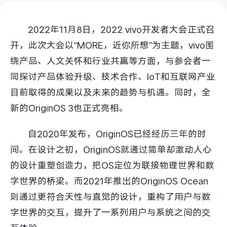
S60
S60 元气版
2022年11月8日，2022 vivo开发者大会正式召
Y600 Turbo
Y600 Pro
开，此次大会以“MORE，近你所想”为主题，vivo围
绕产品、人文关怀和行业共赢等方面，与参会者一
iQOO Z11i
iQOO 15T
同探讨产品体验升级、技术合作、IoT和互联网产业
vivo TWS 5 Pro
vivo Pad6 Pro
目前取得的成果以及未来的趋势与机遇。同时，全
新的OriginOS 3也正式亮相。
X300 Ultra
X300s
自2020年发布，OriginOS已经经历三年的时
S50 Pro mini
S50
间。在设计之初，OriginOS就通过简单却激动人心
的设计重塑创造力，把OS定位为联接物理世界和数
Y6
Y60
字世界的桥梁。而2021年推出的OriginOS Ocean
iQOO Z11
iQOO Z11x
则通过更符合天性与直觉的设计，重构了用户与数
字世界的交互，提升了一系列用户与系统之间的交
vivo 头戴降噪耳机
vivo TWS 5e