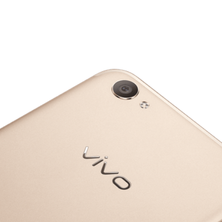
Y600 Turbo
iQOO Z11i
vivo TWS 5 Pro
X300 Ultra
S50 Pro mini
Y6
iQOO Z11
vivo 头戴降噪耳机
X300 Pro