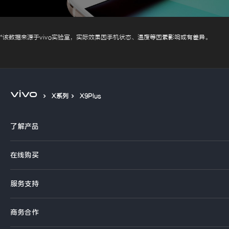
*该数据来源于vivo实验室，实际效果因手机状态、温度等因素影响或有差异。
X系列
X9Plus
了解产品
X系列
在线购买
S系列
官方商城
服务支持
Y系列
选购手机
真伪查询
iQOO手机
商务合作
选购配件
服务网点