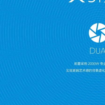
vivo WATCH GT 2
全部iQ