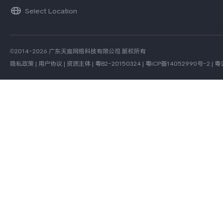
Select Location
©2014-2026 广东天宸网络科技有限公司 版权所有
隐私政策
|
用户协议
|
资质主体
|
粤B2-20150324
|
粤ICP备14052990号-2
|
粤