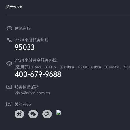
智能硬件
供应商协同平台
订单查询
关于vivo
查找手机
T系列
开放平台
官网APP下载
vivo 简介
常见问题
NEX系列
vivo 企业业务
在线客服
工作机会
服务政策
廉正合规
7*24小时服务热线
新闻资讯
95033
环保回收
国补营业执照
隐私中心
安全公告
7*24小时尊享服务热线
无线电发射设备销售备案
可持续发展
(适用于X Fold、X Flip、X Ultra、iQOO Ultra、X Note、N
服务隐私政策
400-679-9688
vivo 蔡司影像
Log还原LUTs下载
服务监督邮箱
开发者社区
vivo@vivo.com.cn
vivo 办公套件
蓝河操作系统
关注vivo
vivo 通信
vivo 智能车载