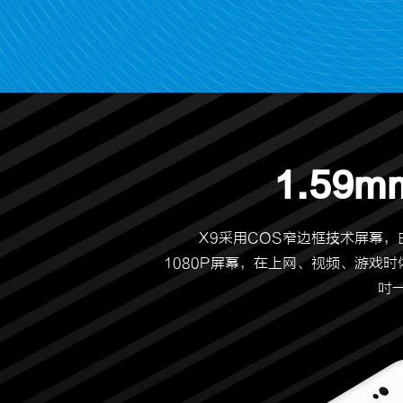
1.59
X9采用COS窄边框技术屏幕，白
1080P屏幕，在上网、视频、游戏
吋