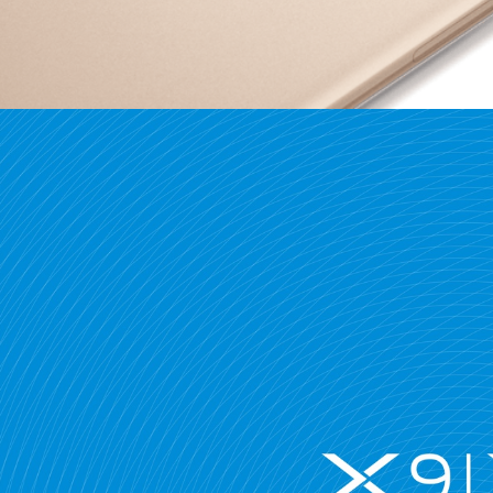
S30 Pro mini
Y500 Pro
iQOO 15 Ultra
iQOO Pad6 Pro
X Fold5
S20 Pro
全部X
Y50 5G
全部S
iQOO Neo11
全部Y