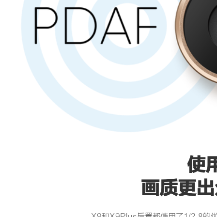
使
画质更出
X9和X9Plus后置都使用了1/2.