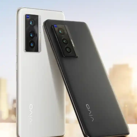
S60
S60 元气版
Y600 Turbo
Y600 Pro
iQOO Z11i
iQOO 15T
vivo TWS 5 Pro
vivo Pad6 Pro
X300 Ultra
X300s
S50 Pro mini
S50
Y6
Y60
iQOO Z11
iQOO Z11x
vivo 头戴降噪耳机
vivo TWS 5e