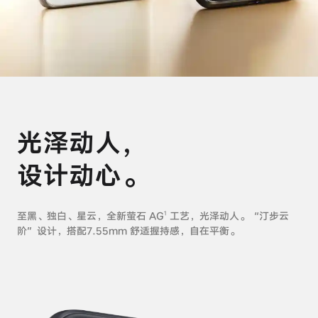
X300 Pro
X300
S30 Pro mini
S30
Y500 Pro
Y500
光泽动人，
iQOO 15 Ultra
iQOO Z11 Turbo
设计动心。
iQOO Pad6 Pro
iQOO TWS 5e
X Fold5
X200 Ultra
至黑、独白、星云，全新萤石 AG
工艺，光泽动人。“汀步云
1
阶”设计，
搭配7.55mm 舒适握持感，自在平衡。
S20 Pro
S20
全部X机型
对比X机型
Y50 5G
Y50m 5G
全部S机型
对比S机型