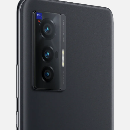
iQOO Neo11
iQOO 15
全部Y机型
对比Y机型
vivo WATCH GT 2
vivo Vision
全部iQOO机型
对比iQOO机型
全部智能硬件