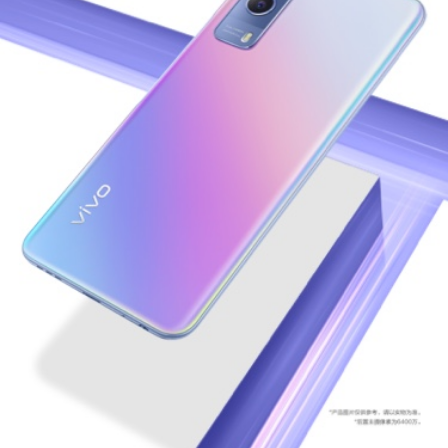
S60
S60 元气版
Y600 Turbo
Y600 Pro
iQOO Z11i
iQOO 15T
vivo TWS 5 Pro
vivo Pad6 Pro
X300 Ultra
X300s
S50 Pro mini
S50
Y6
Y60
iQOO Z11
iQOO Z11x
vivo 头戴降噪耳机
vivo TWS 5e