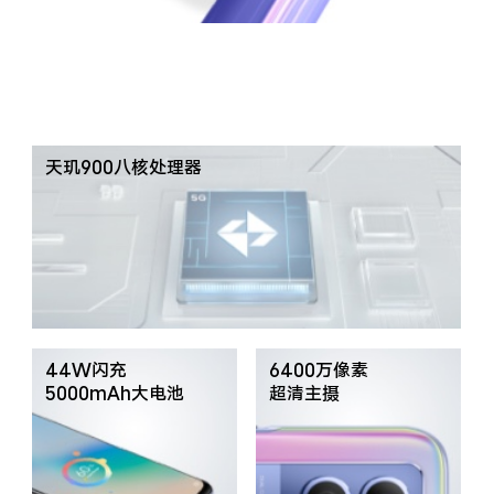
X300 Pro
X300
S30 Pro mini
S30
Y500 Pro
Y500
天玑900八核处理器
iQOO 15 Ultra
iQOO Z11 Turbo
iQOO Pad6 Pro
iQOO TWS 5e
X Fold5
X200 Ultra
44W闪充
6400万像素
S20 Pro
S20
全部X机型
对比X机型
5000mAh大电池
超清主摄
Y50 5G
Y50m 5G
全部S机型
对比S机型