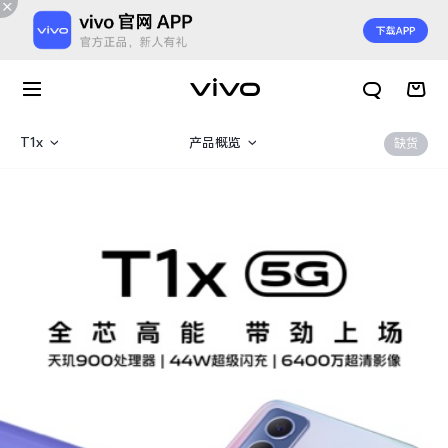
T1x
产品概览
缺货
T1
规格参数
T1x
X300 E
X Fold6