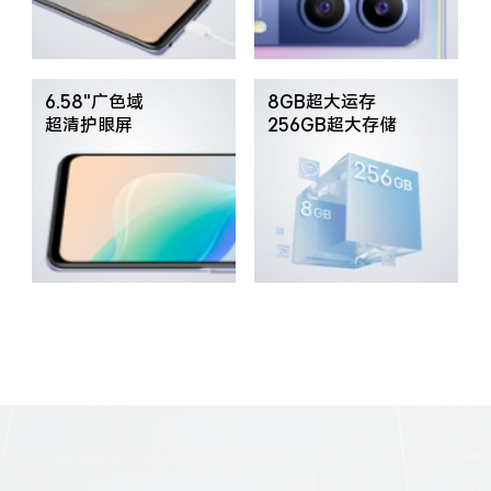
iQOO Neo11
iQOO 15
全部Y机型
对比Y机型
vivo WATCH GT 2
vivo Vision
全部iQOO机型
对比iQOO机型
6.58"广色域
8GB超大运存
超清护眼屏
256GB超大存储
全部智能硬件