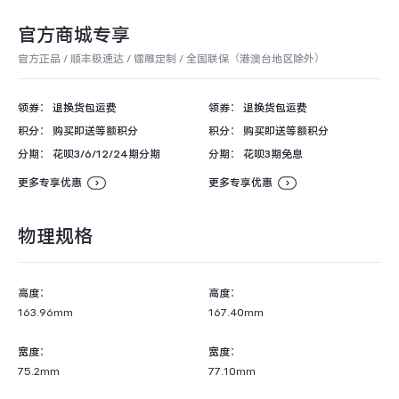
iQOO Neo11
iQOO 15
全部Y机型
对比Y机型
官方商城专享
官方正品 / 顺丰极速达 / 镭雕定制 / 全国联保（港澳台地区除外）
vivo WATCH GT 2
vivo Vision
全部iQOO机型
对比iQOO机型
领券：
退换货包运费
领券：
退换货包运费
全部智能硬件
积分：
购买即送等额积分
积分：
购买即送等额积分
分期：
花呗3/6/12/24期分期
分期：
花呗3期免息
更多专享优惠
更多专享优惠
物理规格
高度：
高度：
163.96mm
167.40mm
宽度：
宽度：
75.2mm
77.10mm