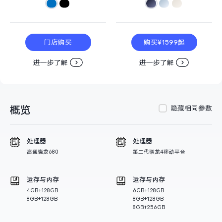
S60
S60 元气版
Y600 Turbo
Y600 Pro
门店购买
购买¥1599起
iQOO Z11i
iQOO 15T
进一步了解
进一步了解
vivo TWS 5 Pro
vivo Pad6 Pro
概览
隐藏相同参数
X300 Ultra
X300s
S50 Pro mini
S50
处理器
处理器
高通骁龙680
第二代骁龙4移动平台
Y6
Y60
运存与内存
运存与内存
iQOO Z11
iQOO Z11x
4GB+128GB
6GB+128GB
8GB+128GB
8GB+128GB
8GB+256GB
vivo 头戴降噪耳机
vivo TWS 5e