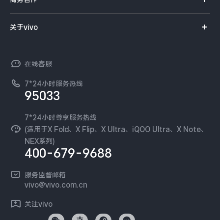
选购配件
服务网点
智能硬件
供应商协同平台
订单查询
关于vivo
查找手机
T系列
开放平台
官网APP下载
vivo 简介
常见问题
NEX系列
vivo 企业业务
在线客服
工作机会
服务政策
廉正合规
7*24小时服务热线
新闻资讯
95033
环保回收
国补营业执照
隐私中心
安全公告
7*24小时尊享服务热线
无线电发射设备销售备案
可持续发展
(适用于X Fold、X Flip、X Ultra、iQOO Ultra、X Note、
服务隐私政策
NEX系列)
vivo 蔡司影像
400-679-9688
Log还原LUTs下载
开发者社区
服务监督邮箱
vivo 办公套件
vivo@vivo.com.cn
蓝河操作系统
关注vivo
vivo 通信