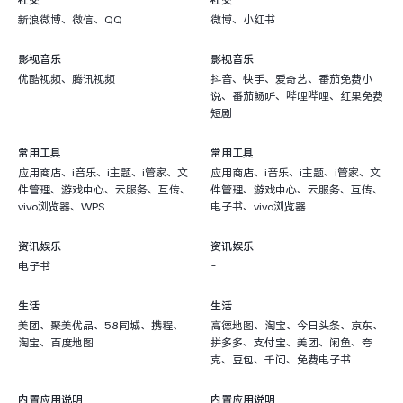
社交
社交
新浪微博、微信、QQ
微博、小红书
影视音乐
影视音乐
优酷视频、腾讯视频
抖音、快手、爱奇艺、番茄免费小
说、番茄畅听、哔哩哔哩、红果免费
短剧
常用工具
常用工具
应用商店、i音乐、i主题、i管家、文
应用商店、i音乐、i主题、i管家、文
件管理、游戏中心、云服务、互传、
件管理、游戏中心、云服务、互传、
vivo浏览器、WPS
电子书、vivo浏览器
资讯娱乐
资讯娱乐
电子书
-
生活
生活
美团、聚美优品、58同城、携程、
高德地图、淘宝、今日头条、京东、
淘宝、百度地图
拼多多、支付宝、美团、闲鱼、夸
克、豆包、千问、免费电子书
内置应用说明
内置应用说明