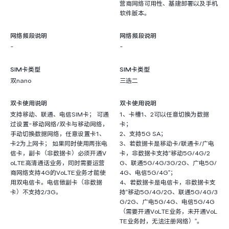
营商网络可用性、基建部署以及手机
软件版本。
网络频段说明
网络频段说明
-
-
SIM卡类型
SIM卡类型
双nano
三选二
双卡使用说明
双卡使用说明
支持移动、联通、电信SIM卡； 可通
1、卡槽1、2可以任意切换为数据
过设置-移动网络/双卡与移动网络，
卡；
手动切换数据网络，任意设置卡1、
2、支持5G SA；
卡2为上网卡； 如果同时使用两张电
3、若数据卡是移动卡/联通卡/广电
信卡，副卡（非数据卡）必须开通V
卡，非数据卡支持“移动5G/4G/2
oLTE高清通话业务，同时需要运营
G、联通5G/4G/3G/2G、广电5G/
商网络支持4G的VoLTE业务才能使
4G、电信5G/4G”；
用双电信卡。电信做副卡（非数据
4、若数据卡是电信卡，非数据卡支
卡）不支持2/3G。
持“移动5G/4G/2G、联通5G/4G/3
G/2G、广电5G/4G、电信5G/4G
（需要开通VoLTE业务，未开通VoL
TE业务时，无法注册网络）”。