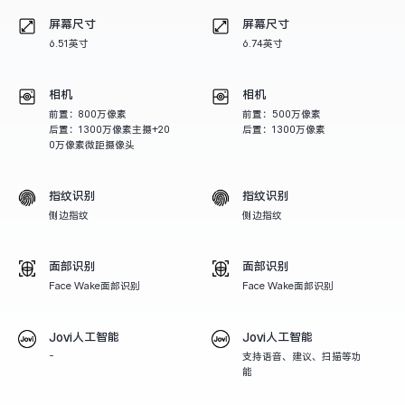
屏幕尺寸
屏幕尺寸
X300 Pro
X300
6.51英寸
6.74英寸
S30 Pro mini
S30
相机
相机
前置：800万像素
前置：500万像素
Y500 Pro
Y500
后置：1300万像素主摄+20
后置：1300万像素
0万像素微距摄像头
iQOO 15 Ultra
iQOO Z11 Turbo
指纹识别
指纹识别
侧边指纹
侧边指纹
iQOO Pad6 Pro
iQOO TWS 5e
面部识别
X Fold5
面部识别
X200 Ultra
Face Wake面部识别
Face Wake面部识别
S20 Pro
S20
全部X机型
对比X机型
Jovi人工智能
Jovi人工智能
-
支持语音、建议、扫描等功
Y50 5G
Y50m 5G
全部S机型
对比S机型
能