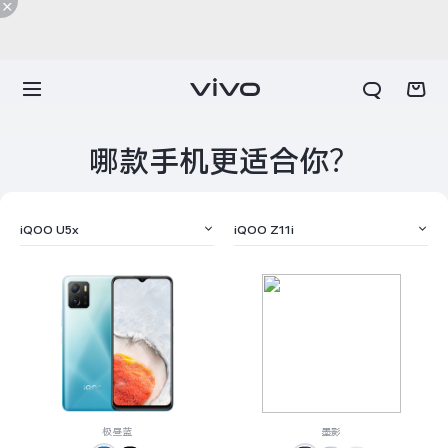
哪款手机更适合你？
iQOO U5x
iQOO Z11i
X300 E
X Fold6
极昼蓝
墨影