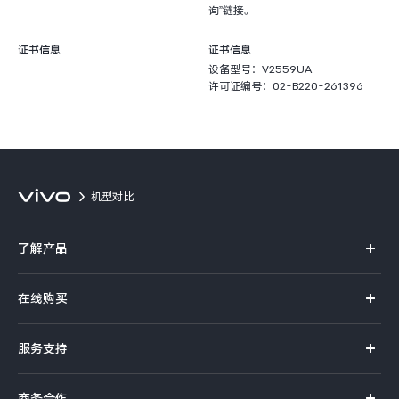
询”链接。
证书信息
证书信息
-
设备型号：V2559UA
许可证编号：02-B220-261396
机型对比
了解产品
X系列
在线购买
S系列
官方商城
服务支持
Y系列
选购手机
真伪查询
iQOO手机
商务合作