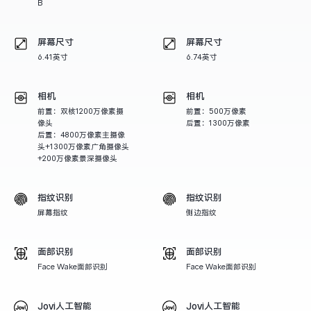
B
X300 Pro
X300
屏幕尺寸
屏幕尺寸
6.41英寸
6.74英寸
S30 Pro mini
S30
相机
相机
Y500 Pro
Y500
前置：双核1200万像素摄
前置：500万像素
像头
后置：1300万像素
后置：4800万像素主摄像
iQOO 15 Ultra
iQOO Z11 Turbo
头+1300万像素广角摄像头
+200万像素景深摄像头
iQOO Pad6 Pro
iQOO TWS 5e
指纹识别
指纹识别
X Fold5
X200 Ultra
屏幕指纹
侧边指纹
S20 Pro
S20
全部X机型
对比X机型
面部识别
面部识别
Face Wake面部识别
Face Wake面部识别
Y50 5G
Y50m 5G
全部S机型
对比S机型
Jovi人工智能
Jovi人工智能