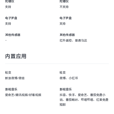
陀螺仪
陀螺仪
支持
不支持
电子罗盘
电子罗盘
支持
支持
其他传感器
其他传感器
-
红外遥控、普通马达
内置应用
社交
社交
新浪微博/微信
微博、小红书
影视音乐
影视音乐
爱奇艺/腾讯视频/好看视频
抖音、快手、爱奇艺、番茄免费小
说、番茄畅听、哔哩哔哩、红果免费
短剧