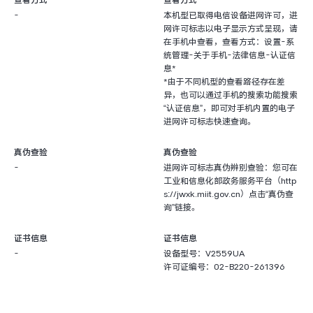
查看方式
查看方式
-
本机型已取得电信设备进网许可，进
网许可标志以电子显示方式呈现，请
在手机中查看，查看方式：设置-系
统管理-关于手机-法律信息-认证信
息*
*由于不同机型的查看路径存在差
异，也可以通过手机的搜索功能搜索
“认证信息”，即可对手机内置的电子
进网许可标志快速查询。
真伪查验
真伪查验
-
进网许可标志真伪辨别查验：您可在
工业和信息化部政务服务平台（http
s://jwxk.miit.gov.cn）点击“真伪查
询”链接。
证书信息
证书信息
-
设备型号：V2559UA
许可证编号：02-B220-261396