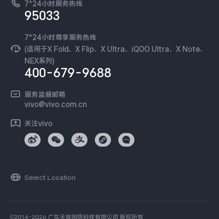
廉正合规
7*24小时服务热线
新闻资讯
95033
环保回收
国补营业执照
隐私中心
安全公告
7*24小时尊享服务热线
无线电发射设备销售备案
可持续发展
(适用于X Fold、X Flip、X Ultra、iQOO Ultra、X Note、
服务隐私政策
NEX系列)
vivo 蔡司影像
400-679-9688
Log还原LUTs下载
开发者社区
服务监督邮箱
vivo 办公套件
vivo@vivo.com.cn
蓝河操作系统
关注vivo
vivo 通信
vivo 智能车载
Select Location
©2014-2026 广东天宸网络科技有限公司 版权所有