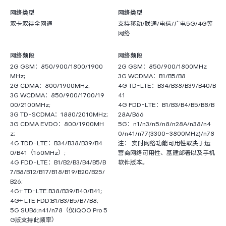
网络类型
网络类型
双卡双待全网通
支持移动/联通/电信/广电5G/4G等
网络
网络频段
网络频段
2G GSM：850/900/1800/1900
2G GSM：850/900/1800MHz
MHz;
3G WCDMA：B1/B5/B8
2G CDMA：800/1900MHz;
4G TD-LTE：B34/B38/B39/B40/B
3G WCDMA：850/900/1700/19
41
00/2100MHz;
4G FDD-LTE：B1/B3/B4/B5/B8/B
3G TD-SCDMA：1880/2010MHz;
28A/B66
3G CDMA EVDO：800/1900MH
5G：n1/n3/n5/n8/n28A/n38/n4
z;
0/n41/n77(3300~3800MHz)/n78
4G TDD-LTE：B34/B38/B39/B4
注： 实时网络功能可用性取决于运
0/B41（160MHz）;
营商网络可用性、基建部署以及手机
4G FDD-LTE：B1/B2/B3/B4/B5/B
软件版本。
7/B8/B12/B17/B18/B19/B20/B25/
B26;
4G+ TD-LTE:B38/B39/B40/B41;
4G+ LTE FDD:B1/B3/B5/B7/B8;
5G SUB6:n41/n78（仅iQOO Pro 5
G版支持此频率）