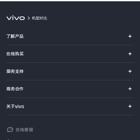
机型对比
了解产品
X系列
在线购买
S系列
官方商城
服务支持
Y系列
选购手机
真伪查询
iQOO手机
商务合作
选购配件
服务网点
智能硬件
供应商协同平台
订单查询
关于vivo
查找手机
T系列
开放平台
官网APP下载
vivo 简介
常见问题
NEX系列
vivo 企业业务
在线客服
工作机会
服务政策