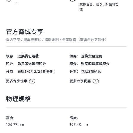
iQOO Neo11
iQOO 15
全部Y机型
对比Y机型
-
支持语音、建议、扫描等功
能
vivo WATCH GT 2
vivo Vision
全部iQOO机型
对比iQOO机型
官方商城专享
全部智能硬件
官方正品 / 顺丰极速达 / 镭雕定制 / 全国联保（港澳台地区除外）
领券：
退换货包运费
领券：
退换货包运费
积分：
购买即送等额积分
积分：
购买即送等额积分
分期：
花呗3/6/12/24期分期
分期：
花呗3期免息
更多专享优惠
更多专享优惠
物理规格
高度：
高度：
158.77mm
167.40mm