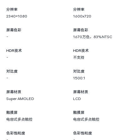
分辨率
分辨率
2340×1080
1600x720
屏幕色彩
屏幕色彩
-
1670万色，83%NTSC
HDR技术
HDR技术
-
不支持
对比度
对比度
-
1500:1
屏幕材质
屏幕材质
Super AMOLED
LCD
触摸屏
触摸屏
电容式多点触控
电容式多点触控
色彩饱和度
色彩饱和度