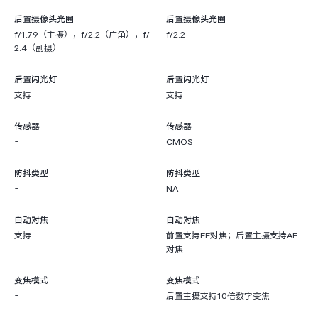
后置摄像头光圈
后置摄像头光圈
f/1.79（主摄），f/2.2（广角），f/
f/2.2
2.4（副摄）
后置闪光灯
后置闪光灯
支持
支持
传感器
传感器
-
CMOS
防抖类型
防抖类型
-
NA
自动对焦
自动对焦
支持
前置支持FF对焦；后置主摄支持AF
对焦
变焦模式
变焦模式
-
后置主摄支持10倍数字变焦