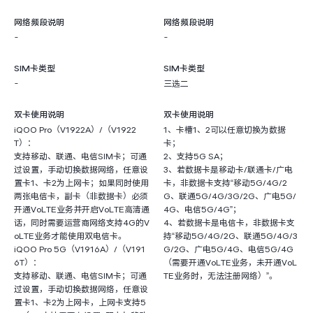
网络频段说明
网络频段说明
-
-
SIM卡类型
SIM卡类型
-
三选二
双卡使用说明
双卡使用说明
iQOO Pro（V1922A）/（V1922
1、卡槽1、2可以任意切换为数据
T）：
卡；
支持移动、联通、电信SIM卡；可通
2、支持5G SA；
过设置，手动切换数据网络，任意设
3、若数据卡是移动卡/联通卡/广电
置卡1、卡2为上网卡；如果同时使用
卡，非数据卡支持“移动5G/4G/2
两张电信卡，副卡（非数据卡）必须
G、联通5G/4G/3G/2G、广电5G/
开通VoLTE业务并开启VoLTE高清通
4G、电信5G/4G”；
话，同时需要运营商网络支持4G的V
4、若数据卡是电信卡，非数据卡支
oLTE业务才能使用双电信卡。
持“移动5G/4G/2G、联通5G/4G/3
iQOO Pro 5G（V1916A）/（V191
G/2G、广电5G/4G、电信5G/4G
6T）：
（需要开通VoLTE业务，未开通VoL
支持移动、联通、电信SIM卡；可通
TE业务时，无法注册网络）”。
过设置，手动切换数据网络，任意设
置卡1、卡2为上网卡，上网卡支持5