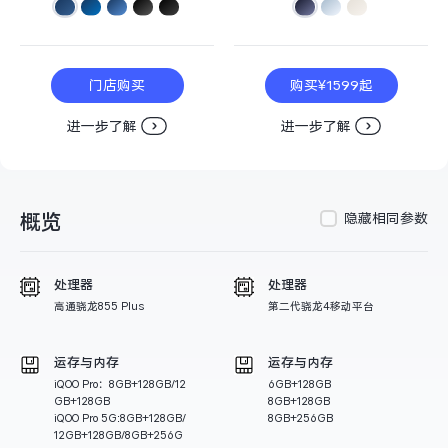
S60
S60 元气版
Y600 Turbo
Y600 Pro
门店购买
购买¥1599起
iQOO Z11i
iQOO 15T
进一步了解
进一步了解
vivo TWS 5 Pro
vivo Pad6 Pro
概览
隐藏相同参数
X300 Ultra
X300s
S50 Pro mini
S50
处理器
处理器
高通骁龙855 Plus
第二代骁龙4移动平台
Y6
Y60
运存与内存
运存与内存
iQOO Z11
iQOO Z11x
iQOO Pro：8GB+128GB/12
6GB+128GB
GB+128GB
8GB+128GB
iQOO Pro 5G:8GB+128GB/
8GB+256GB
12GB+128GB/8GB+256G
vivo 头戴降噪耳机
vivo TWS 5e