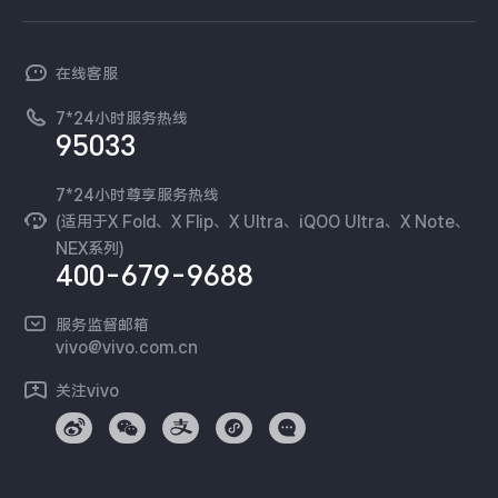
查找手机
T系列
开放平台
官网APP下载
vivo 简介
X300 Pro
X300
常见问题
NEX系列
vivo 企业业务
在线客服
工作机会
服务政策
S30 Pro mini
S30
廉正合规
7*24小时服务热线
新闻资讯
95033
环保回收
Y500 Pro
Y500
国补营业执照
隐私中心
安全公告
7*24小时尊享服务热线
无线电发射设备销售备案
iQOO 15 Ultra
iQOO Z11 Turbo
可持续发展
(适用于X Fold、X Flip、X Ultra、iQOO Ultra、X Note、
服务隐私政策
NEX系列)
vivo 蔡司影像
400-679-9688
iQOO Pad6 Pro
iQOO TWS 5e
Log还原LUTs下载
开发者社区
服务监督邮箱
X Fold5
X200 Ultra
vivo 办公套件
vivo@vivo.com.cn
蓝河操作系统
S20 Pro
S20
全部X机型
对比X机型
关注vivo
vivo 通信
Y50 5G
Y50m 5G
全部S机型
对比S机型
vivo 智能车载