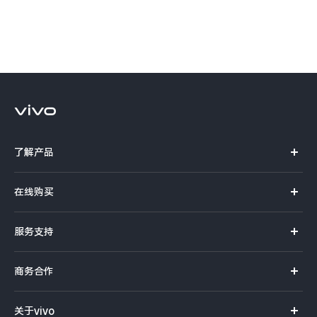
S60
S60 元气版
Y600 Turbo
Y600 Pro
iQOO Z11i
iQOO 15T
vivo TWS 5 Pro
vivo Pad6 Pro
了解产品
X300 Ultra
X300s
X系列
在线购买
S50 Pro mini
S50
S系列
官方商城
服务支持
Y6
Y60
Y系列
选购手机
真伪查询
iQOO手机
商务合作
iQOO Z11
iQOO Z11x
选购配件
服务网点
智能硬件
供应商协同平台
订单查询
vivo 头戴降噪耳机
vivo TWS 5e
关于vivo