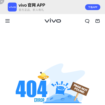
X300 E
X Fold6