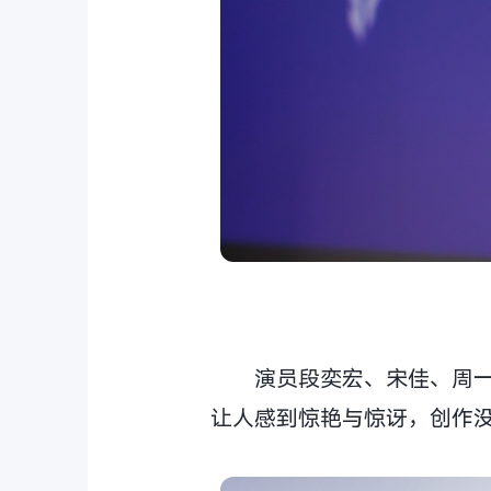
演员段奕宏、宋佳、周
让人感到惊艳与惊讶，创作