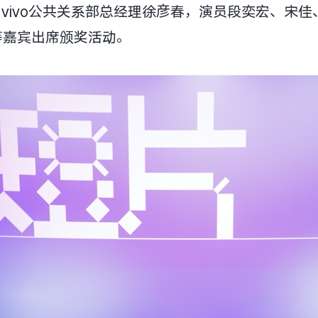
文，vivo公共关系部总经理徐彦春，演员段奕宏、宋
等嘉宾出席颁奖活动。