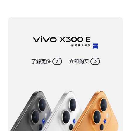
S30 Pro mini
S30
Y500 Pro
Y500
iQOO 15 Ultra
iQOO Z11 Turbo
iQOO Pad6 Pro
iQOO TWS 5e
了解更多
立即购买
X Fold5
X200 Ultra
S20 Pro
S20
全部X机型
对比X机型
Y50 5G
Y50m 5G
全部S机型
对比S机型
iQOO Neo11
iQOO 15
全部Y机型
对比Y机型