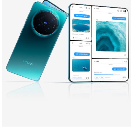
Y600 Turbo
Y600 Pro
iQOO Z11i
iQOO 15T
vivo TWS 5 Pro
vivo Pad6 Pro
X300 Ultra
X300s
S50 Pro mini
S50
Y6
Y60
iQOO Z11
iQOO Z11x
vivo 头戴降噪耳机
vivo TWS 5e
X300 Pro
X300