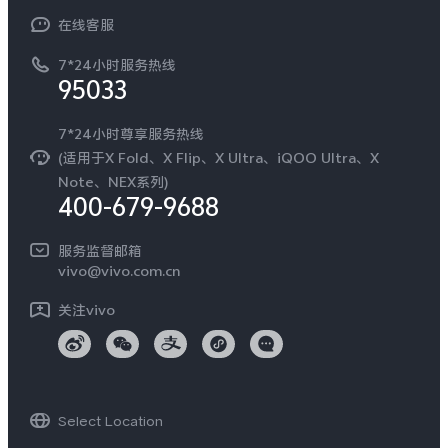
常见问题
NEX系列
vivo 企业业务
在线客服
工作机会
服务政策
廉正合规
7*24小时服务热线
新闻资讯
95033
环保回收
国补营业执照
隐私中心
安全公告
7*24小时尊享服务热线
无线电发射设备销售备案
可持续发展
(适用于X Fold、X Flip、X Ultra、iQOO Ultra、X
服务隐私政策
Note、NEX系列)
vivo 蔡司影像
400-679-9688
Log还原LUTs下载
开发者社区
服务监督邮箱
vivo 办公套件
vivo@vivo.com.cn
蓝河操作系统
关注vivo
vivo 通信
vivo 智能车载
Select Location