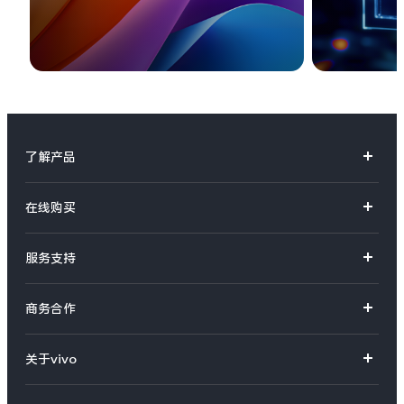
了解产品
X系列
在线购买
S系列
官方商城
服务支持
Y系列
选购手机
真伪查询
iQOO手机
商务合作
选购配件
服务网点
智能硬件
供应商协同平台
订单查询
关于vivo
查找手机
T系列
开放平台
官网APP下载
vivo 简介