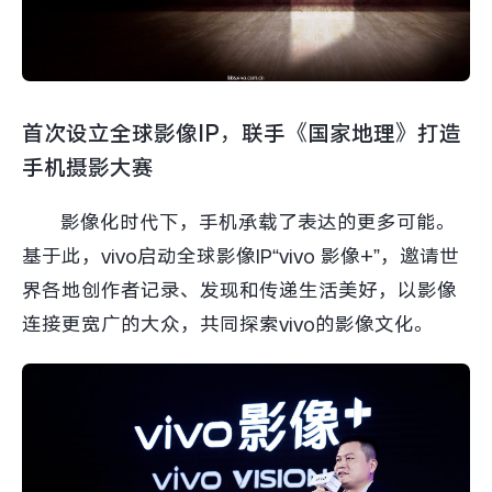
X300 Pro
X300
S30 Pro mini
S30
首次设立全球影像IP，联手《国家地理》打造
Y500 Pro
Y500
手机摄影大赛
iQOO 15 Ultra
iQOO Z11 Turbo
影像化时代下，手机承载了表达的更多可能。
基于此，vivo启动全球影像IP“vivo 影像+”，邀请世
iQOO Pad6 Pro
iQOO TWS 5e
界各地创作者记录、发现和传递生活美好，以影像
连接更宽广的大众，共同探索vivo的影像文化。
X Fold5
X200 Ultra
S20 Pro
S20
全部X机型
对比X机型
Y50 5G
Y50m 5G
全部S机型
对比S机型