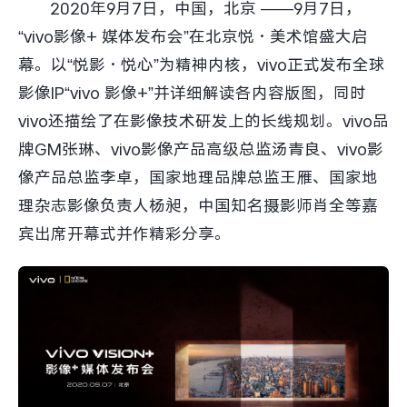
2020年9月7日，中国，北京 ——9月7日，
S60
S60 元气版
“vivo影像+ 媒体发布会”在北京悦·美术馆盛大启
Y600 Turbo
Y600 Pro
幕。以“悦影·悦心”为精神内核，vivo正式发布全球
影像IP“vivo 影像+”并详细解读各内容版图，同时
iQOO Z11i
iQOO 15T
vivo还描绘了在影像技术研发上的长线规划。vivo品
牌GM张琳、vivo影像产品高级总监汤青良、vivo影
vivo TWS 5 Pro
vivo Pad6 Pro
像产品总监李卓，国家地理品牌总监王雁、国家地
X300 Ultra
X300s
理杂志影像负责人杨昶，中国知名摄影师肖全等嘉
宾出席开幕式并作精彩分享。
S50 Pro mini
S50
Y6
Y60
iQOO Z11
iQOO Z11x
vivo 头戴降噪耳机
vivo TWS 5e