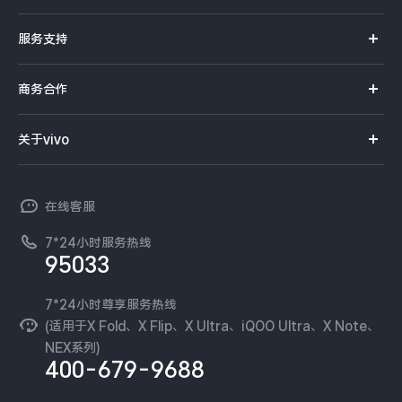
S系列
官方商城
服务支持
Y系列
选购手机
真伪查询
iQOO手机
商务合作
选购配件
服务网点
智能硬件
供应商协同平台
订单查询
关于vivo
查找手机
T系列
开放平台
官网APP下载
vivo 简介
常见问题
NEX系列
vivo 企业业务
在线客服
工作机会
服务政策
廉正合规
7*24小时服务热线
新闻资讯
95033
环保回收
国补营业执照
隐私中心
安全公告
7*24小时尊享服务热线
无线电发射设备销售备案
可持续发展
(适用于X Fold、X Flip、X Ultra、iQOO Ultra、X Note、
服务隐私政策
NEX系列)
vivo 蔡司影像
400-679-9688
Log还原LUTs下载
开发者社区