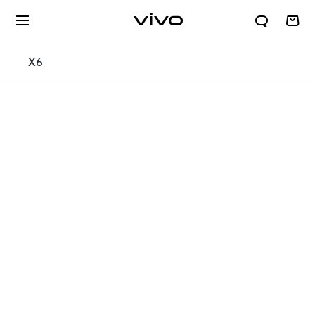
X6
X300 E
S60