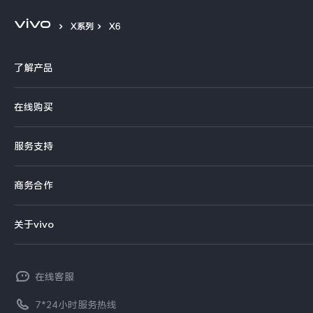
X系列
X6
了解产品
X系列
在线购买
S系列
官方商城
服务支持
Y系列
选购手机
真伪查询
iQOO手机
商务合作
选购配件
服务网点
智能硬件
供应商协同平台
订单查询
关于vivo
查找手机
T系列
开放平台
官网APP下载
vivo 简介
常见问题
NEX系列
vivo 企业业务
在线客服
工作机会
服务政策
廉正合规
7*24小时服务热线
新闻资讯