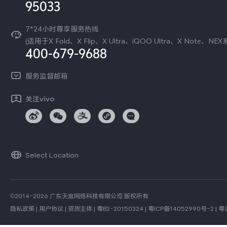
95033
环保回收
国补营业执照
隐私中心
安全公告
7*24小时尊享服务热线
无线电发射设备销售备案
可持续发展
(适用于X Fold、X Flip、X Ultra、iQOO Ultra、X Note、NEX
服务隐私政策
400-679-9688
vivo 蔡司影像
Log还原LUTs下载
服务监督邮箱
开发者社区
vivo 办公套件
关注vivo
蓝河操作系统
vivo 通信
vivo 智能车载
Select Location
©2014-2026 广东天宸网络科技有限公司 版权所有
隐私政策
|
用户协议
|
资质主体
|
粤B2-20150324
|
粤ICP备14052990号-2
|
粤