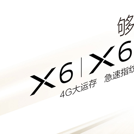
Y600 Turbo
iQOO Z11i
vivo TWS 5 Pro
X300 Ultra
S50 Pro mini
Y6
iQOO Z11
vivo 头戴降噪耳机
X300 Pro