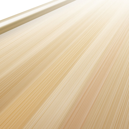
S30 Pro mini
Y500 Pro
iQOO 15 Ultra
iQOO Pad6 Pro
X Fold5
S20 Pro
Y50 5G
iQOO Neo11