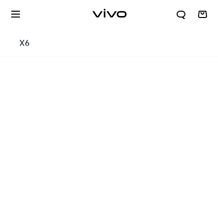
X6
X300 E
S60