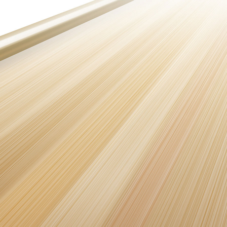
S30 Pro mini
Y500 Pro
iQOO 15 Ultra
iQOO Pad6 Pro
X Fold5
S20 Pro
Y50 5G
iQOO Neo11