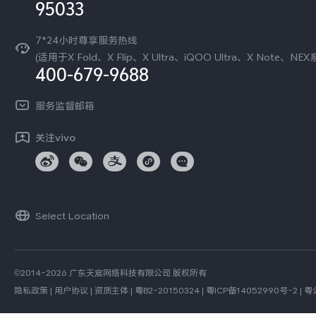
95033
环保回收
国补营业执照
隐私中心
安全公告
7*24小时尊享服务热线
无线电发射设备销售备案
可持续发展
(适用于X Fold、X Flip、X Ultra、iQOO Ultra、X Note、NEX
服务隐私政策
400-679-9688
vivo 蔡司影像
Log还原LUTs下载
服务监督邮箱
开发者社区
vivo 办公套件
关注vivo
蓝河操作系统
vivo 通信
vivo 智能车载
Select Location
©2014-2026 广东天宸网络科技有限公司 版权所有
隐私政策
|
用户协议
|
资质主体
|
粤B2-20150324
|
粤ICP备14052990号-2
|
粤