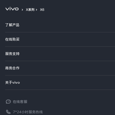
X系列
X6
了解产品
X系列
在线购买
S系列
官方商城
服务支持
Y系列
选购手机
真伪查询
iQOO手机
商务合作
选购配件
服务网点
智能硬件
供应商协同平台
订单查询
关于vivo
查找手机
T系列
开放平台
官网APP下载
vivo 简介
常见问题
NEX系列
vivo 企业业务
在线客服
工作机会
服务政策
廉正合规
7*24小时服务热线
新闻资讯