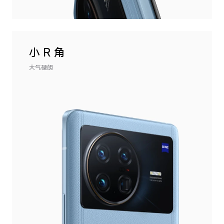
小 R 角
大气硬朗