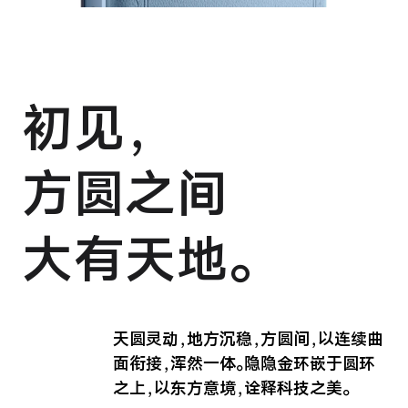
X300 Pro
X300
S30 Pro mini
S30
初见，
Y500 Pro
Y500
方圆之间
iQOO 15 Ultra
iQOO Z11 Turbo
iQOO Pad6 Pro
iQOO TWS 5e
大有天地。
X Fold5
X200 Ultra
S20 Pro
S20
全部X机型
对比X机型
天圆灵动，地方沉稳，
方圆间，以连续曲
面衔接，浑然一体。
隐隐金环嵌于圆环
Y50 5G
Y50m 5G
全部S机型
对比S机型
之上，
以东方意境，诠释科技之美。