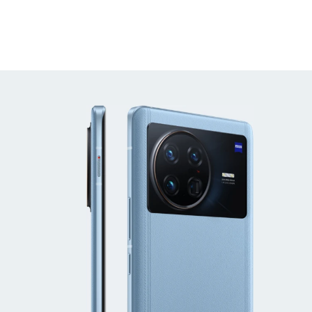
iQOO Neo11
iQOO 15
全部Y机型
对比Y机型
vivo WATCH GT 2
vivo Vision
全部iQOO机型
对比iQOO机型
全部智能硬件