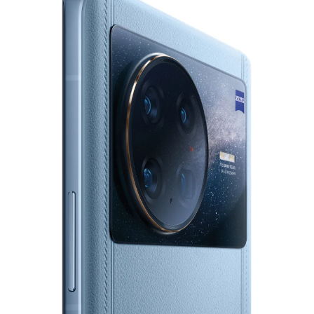
S60
S60 元气版
Y600 Turbo
Y600 Pro
iQOO Z11i
iQOO 15T
vivo TWS 5 Pro
vivo Pad6 Pro
X300 Ultra
X300s
S50 Pro mini
S50
Y6
Y60
iQOO Z11
iQOO Z11x
vivo 头戴降噪耳机
vivo TWS 5e