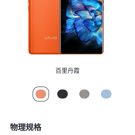
S60
S60 元气版
Y600 Turbo
Y600 Pro
iQOO Z11i
iQOO 15T
vivo TWS 5 Pro
vivo Pad6 Pro
X300 Ultra
X300s
百里丹霞
S50 Pro mini
S50
Y6
Y60
iQOO Z11
iQOO Z11x
物理规格
vivo 头戴降噪耳机
vivo TWS 5e