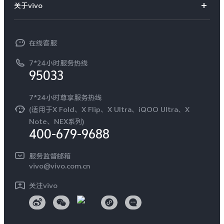
订单查询
关于vivo
查找手机
T系列
开放平台
官网APP下载
vivo 简介
常见问题
NEX系列
vivo 企业业务
在线客服
工作机会
服务政策
廉正合规
7*24小时服务热线
新闻资讯
95033
环保回收
国补营业执照
隐私中心
安全公告
7*24小时尊享服务热线
无线电发射设备销售备案
可持续发展
(适用于X Fold、X Flip、X Ultra、iQOO Ultra、X
服务隐私政策
Note、NEX系列)
vivo 蔡司影像
400-679-9688
Log还原LUTs下载
开发者社区
服务监督邮箱
vivo 办公套件
vivo@vivo.com.cn
蓝河操作系统
关注vivo
vivo 通信
vivo 智能车载