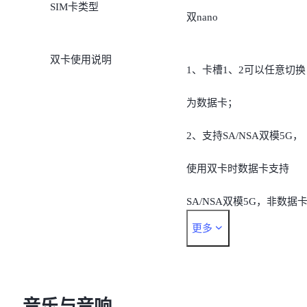
SIM卡类型
4G TD-LTE:
双nano
B34/B38/B39/B40/B41/B42
双卡使用说明
1、卡槽1、2可以任意切换
B48;
为数据卡；
4G FDD-LTE:
2、支持SA/NSA双模5G，
B1/B2/B3/B4/B5/B7/B8/B1
使用双卡时数据卡支持
/B17/B18/B19/B20/B25/B2
SA/NSA双模5G，非数据
/B28/B32/B66;
更多
的5G不支持SA（后期通过
5G SA:
软件升级支持）；
n1/n2/n3/n5/n7/n8/n12/n20/
3、若数据卡是移动或联通
音乐与音响
n28/n38/n40/n41/n66/n77/n