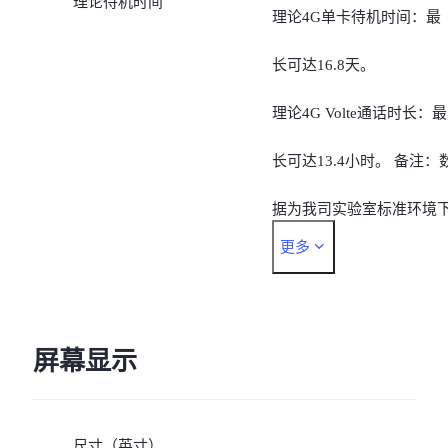
理论待机时间
理论4G单卡待机时间：最
长可达16.8天。
理论4G Volte通话时长：最
长可达13.4小时。 备注：
据为我司实验室标准环境
更多
的测试结果，实际待机时
间，视当地的实际网络情
和使用习惯而有所不同。
屏幕显示
尺寸（英寸）