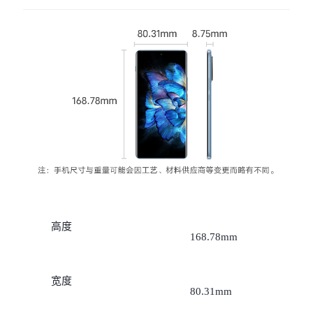
X300 Pro
X300
S30 Pro mini
S30
Y500 Pro
Y500
iQOO 15 Ultra
iQOO Z11 Turbo
iQOO Pad6 Pro
iQOO TWS 5e
X Fold5
X200 Ultra
高度
168.78mm
S20 Pro
S20
全部X机型
对比X机型
宽度
Y50 5G
Y50m 5G
全部S机型
对比S机型
80.31mm