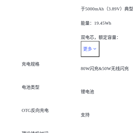
于5000mAh（3.89V）典
能量：19.45Wh
双电芯，额定容量：
更多
2440mAh（7.78V），等
充电规格
于4880mAh（3.89V）额
80W闪充&50W无线闪充
能量：18.98Wh
电池类型
锂电池
OTG反向充电
支持