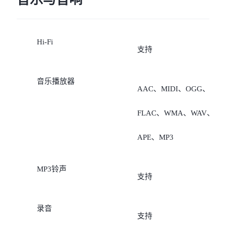
卡，非数据卡支持“移动
78/n79;
Hi-Fi
5G/4G/2G、联通
5G NSA:
支持
5G/4G/3G/2G、电信
n1/n3/n5/n7/n8/n20/n28/n3
音乐播放器
AAC、MIDI、OGG、
5G/4G/2G”；
/n40/n41/n77/n78/n79;
FLAC、WMA、WAV、
4、若数据卡是电信卡，非
注：1、实际网络频段使用
APE、MP3
数据卡支持“移动
情况取决于当地运营商部
5G/4G/2G、联通
MP3铃声
署； 2、N3/N5/N8/N28频
支持
5G/4G/3G/2G、电信
需要运营商发布后通过软
录音
5G/4G（需要开通VoLTE业
支持
升级支持；