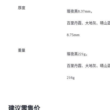
iQOO Neo11
iQOO 15
全部Y机型
对比Y机型
厚度
璨夜黑8.37mm，
vivo WATCH GT 2
vivo Vision
全部iQOO机型
对比iQOO机型
百里丹霞、大地灰、晴山
全部智能硬件
8.75mm
重量
璨夜黑221g，
百里丹霞、大地灰、晴山
216g
建议零售价