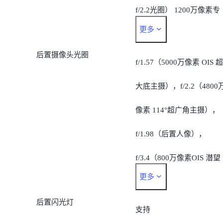
f/2.2光圈） 1200万像素专
更多
业人像摄像头（47mm等效
后置摄像头光圈
焦距，f/1.98光圈） 800万
f/1.57（5000万像素 OIS 超
像素OIS 潜望式超远摄 （5
大底主摄），f/2.2（4800
倍光学变焦，60倍超级变
像素 114°超广角主摄），
，OIS防抖）
f/1.98（后置人像），
f/3.4（800万像素OIS 潜望
更多
式超远摄）
后置闪光灯
支持