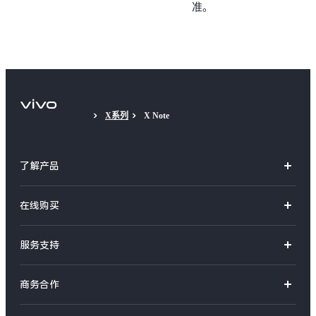
准。
X系列
X Note
了解产品
X系列
在线购买
S系列
官方商城
服务支持
Y系列
选购手机
真伪查询
iQOO手机
商务合作
选购配件
服务网点
智能硬件
供应商协同平台