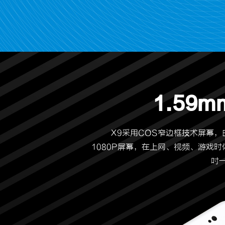
1.59
X9采用COS窄边框技术屏幕，白
1080P屏幕，在上网、视频、游戏
吋