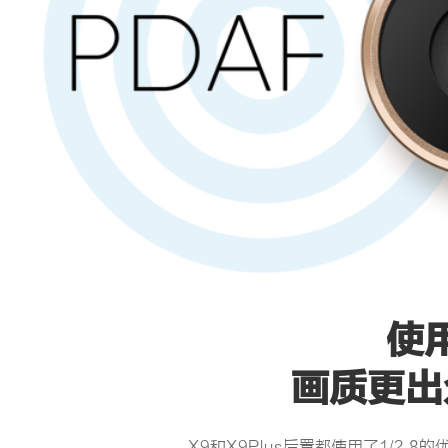
使
画质更出
X9和X9Plus后置都使用了1/2.