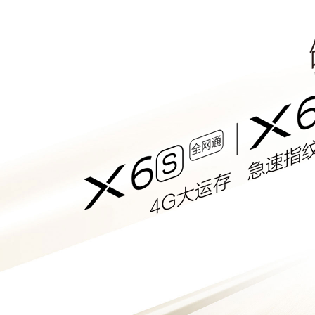
Y600 Turbo
iQOO Z11i
vivo TWS 5 Pro
X300 Ultra
S50 Pro mini
Y6
iQOO Z11
vivo 头戴降噪耳机
X300 Pro