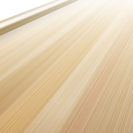
S30 Pro mini
Y500 Pro
iQOO 15 Ultra
iQOO Pad6 Pro
X Fold5
S20 Pro
Y50 5G
iQOO Neo11