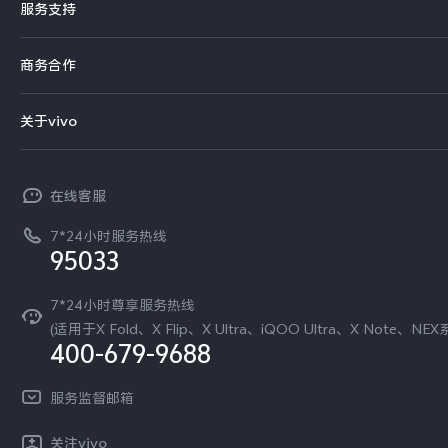
服务支持
Y系列
选购手机
真伪查询
iQOO手机
商务合作
选购配件
服务网点
智能硬件
供应商协同平台
订单查询
关于vivo
查找手机
T系列
开放平台
官网APP下载
vivo 简介
常见问题
NEX系列
vivo 企业业务
在线客服
工作机会
服务政策
廉正合规
7*24小时服务热线
新闻资讯
95033
环保回收
国补营业执照
隐私中心
安全公告
7*24小时尊享服务热线
无线电发射设备销售备案
可持续发展
(适用于X Fold、X Flip、X Ultra、iQOO Ultra、X Note、NEX
服务隐私政策
400-679-9688
vivo 蔡司影像
Log还原LUTs下载
服务监督邮箱
开发者社区
vivo 办公套件
关注vivo