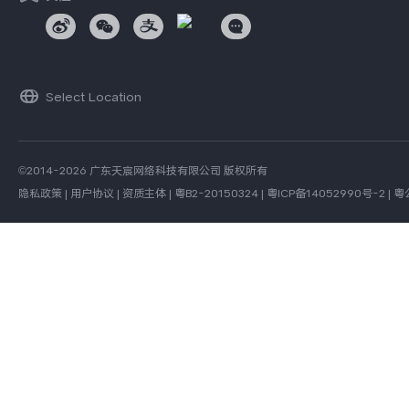
蓝河操作系统
vivo 通信
vivo 智能车载
Select Location
©2014-2026 广东天宸网络科技有限公司 版权所有
隐私政策
|
用户协议
|
资质主体
|
粤B2-20150324
|
粤ICP备14052990号-2
|
粤