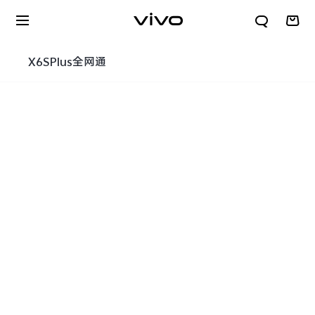
X6SPlus全网通
X300 E
S60