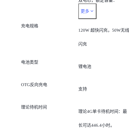
双电芯，额定容量：
更多
2275mAh（7.74V），等
充电规格
于4550mAh（3.87V）额
120W 超快闪充，50W无
能量：17.60Wh
闪充
电池类型
锂电池
OTG反向充电
支持
理论待机时间
理论4G单卡待机时间：最
长可达446.4小时。