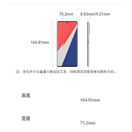
X300 Pro
X300
S30 Pro mini
S30
Y500 Pro
Y500
iQOO 15 Ultra
iQOO Z11 Turbo
iQOO Pad6 Pro
iQOO TWS 5e
X Fold5
X200 Ultra
高度
164.81mm
S20 Pro
S20
全部X机型
对比X机型
宽度
Y50 5G
Y50m 5G
全部S机型
对比S机型
75.2mm