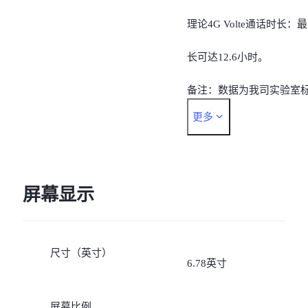
理论4G Volte通话时长：最
长可达12.6小时。
备注：数据为我司实验室
更多
准环境下的测试结果，实
待机时间，视当地的实际
络情况和使用习惯而有所
屏幕显示
同。
尺寸（英寸）
6.78英寸
屏幕比例