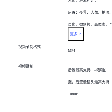
人像、屏幕补光；
后置：夜景、人像、拍照
录像、微影片、高像素、
更多
景、慢镜头、延时摄影、
视频录制格式
业模式、智慧视觉、运动
MP4
拍、双视野录像、超微距
视频录制
后置最高支持8K视频拍
鱼眼
摄，后置慢镜头最高支持
1080P