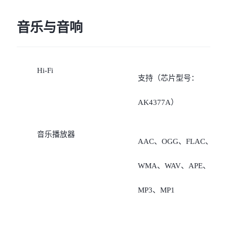
注：1、SA支持能力取决
持SA）；
音乐与音响
可用的网络和软件版本，
3、若数据卡是移动或联通
际网络频段使用情况取决
Hi-Fi
卡，非数据卡支持“移动
当地运营商部署;
支持（芯片型号：
5G/4G/2G、联通
2、n3/n5/n8/n28需运营商
AK4377A）
5G/4G/3G/2G、电信2G/4G
布后通过软件升级支持。
音乐播放器
AAC、OGG、FLAC、
5G（需要开通VoLTE业
WMA、WAV、APE、
务）”；
MP3、MP1
4、若数据卡是电信卡，非
数据卡支持“移动