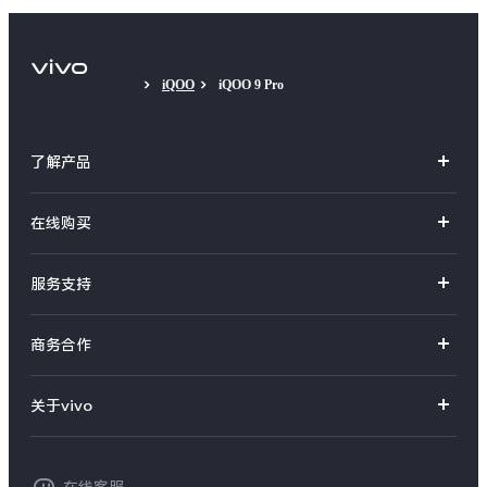
iQOO
iQOO 9 Pro
了解产品
X系列
在线购买
S系列
官方商城
服务支持
Y系列
选购手机
真伪查询
iQOO手机
商务合作
选购配件
服务网点
智能硬件
供应商协同平台
订单查询
关于vivo
查找手机
T系列
开放平台
官网APP下载
vivo 简介
常见问题
NEX系列
vivo 企业业务
在线客服