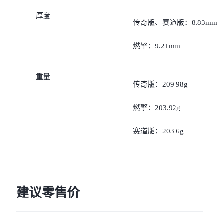
iQOO Neo11
iQOO 15
全部Y机型
对比Y机型
厚度
传奇版、赛道版：8.83mm
vivo WATCH GT 2
vivo Vision
全部iQOO机型
对比iQOO机型
燃擎：9.21mm
全部智能硬件
重量
传奇版：209.98g
燃擎：203.92g
赛道版：203.6g
建议零售价