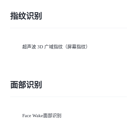
5G/4G/2G、联通
指纹识别
5G/4G/3G/2G、电信
5G/4G（需要开通VoLTE业
超声波 3D 广域指纹（屏幕指纹）
务，未开通VoLTE业务时
无法注册网络）”。
面部识别
Face Wake面部识别