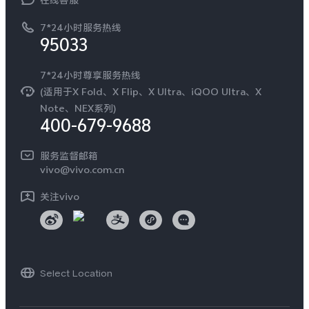
工作机会
服务政策
廉正合规
7*24小时服务热线
新闻资讯
95033
环保回收
国补营业执照
隐私中心
安全公告
7*24小时尊享服务热线
无线电发射设备销售备案
可持续发展
(适用于X Fold、X Flip、X Ultra、iQOO Ultra、X
服务隐私政策
Note、NEX系列)
vivo 蔡司影像
400-679-9688
Log还原LUTs下载
开发者社区
服务监督邮箱
vivo 办公套件
vivo@vivo.com.cn
蓝河操作系统
关注vivo
vivo 通信
vivo 智能车载
Select Location