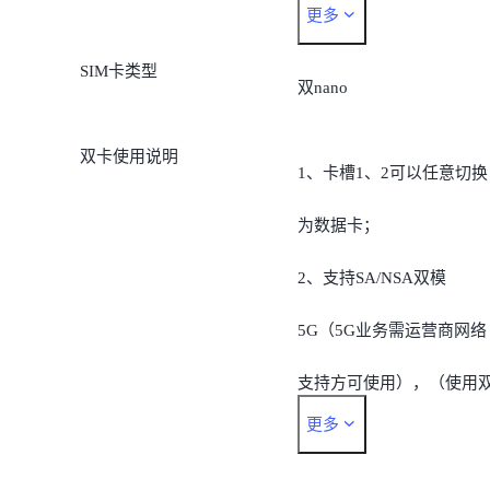
更多
4G TD-LTE:
SIM卡类型
B34/B38/B39/B40/B41/B42
双nano
4G FDD-LTE:
双卡使用说明
1、卡槽1、2可以任意切换
B1/B2/B3/B4/B5/B7/B8/B1
为数据卡；
/B17/B18/B19/B20/B25/B2
2、支持SA/NSA双模
/B28/B32/B66;
5G（5G业务需运营商网络
5G:
支持方可使用），（使用
n1/n3/n5/n7/n8/n20/n28/n3
更多
卡时数据卡支持SA/NSA双
/n40/n41/n66/n77/n78/n79.
模5G，非数据卡的5G不支