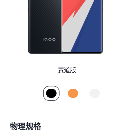
S60
S60 元气版
Y600 Turbo
Y600 Pro
iQOO Z11i
iQOO 15T
vivo TWS 5 Pro
vivo Pad6 Pro
X300 Ultra
X300s
赛道版
S50 Pro mini
S50
Y6
Y60
iQOO Z11
iQOO Z11x
物理规格
vivo 头戴降噪耳机
vivo TWS 5e