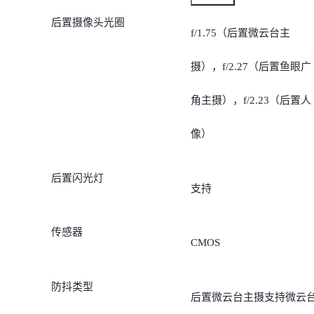
后置摄像头光圈
角大小为 120°）
f/1.75（后置微云台主
1600万像素人像镜头
摄），f/2.27（后置鱼眼广
（60mm等效焦距）
角主摄），f/2.23（后置人
像）
后置闪光灯
支持
传感器
CMOS
防抖类型
后置微云台主摄支持微云