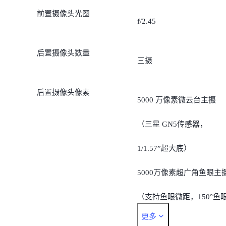
前置摄像头光圈
f/2.45
后置摄像头数量
三摄
后置摄像头像素
5000 万像素微云台主摄
（三星 GN5传感器，
1/1.57”超大底）
5000万像素超广角鱼眼主
（支持鱼眼微距，150°鱼
更多
超广角，开启广角矫正后