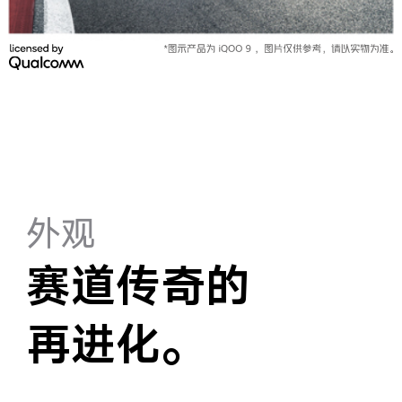
X300 Pro
X300
S30 Pro mini
S30
Y500 Pro
Y500
iQOO 15 Ultra
iQOO Z11 Turbo
外观
iQOO Pad6 Pro
iQOO TWS 5e
X Fold5
X200 Ultra
赛道传奇的
S20 Pro
S20
全部X机型
对比X机型
再进化。
Y50 5G
Y50m 5G
全部S机型
对比S机型