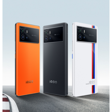
S60
S60 元气版
Y600 Turbo
Y600 Pro
iQOO Z11i
iQOO 15T
vivo TWS 5 Pro
vivo Pad6 Pro
X300 Ultra
X300s
S50 Pro mini
S50
Y6
Y60
iQOO Z11
iQOO Z11x
vivo 头戴降噪耳机
vivo TWS 5e