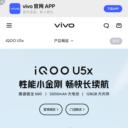
iQOO U5x
产品概览
缺货
360°
规格参数
官网购买
门店购买
X300 E
X Fold6