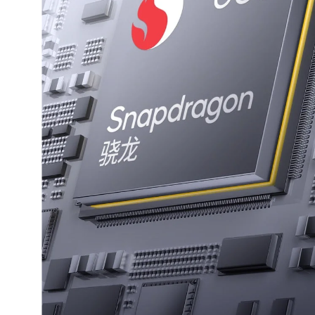
iQOO Neo11
iQOO 15
全部Y机型
对比Y机型
vivo WATCH GT 2
vivo Vision
全部iQOO机型
对比iQOO机型
全部智能硬件