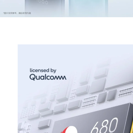
X300 Pro
X300
S30 Pro mini
S30
Y500 Pro
Y500
iQOO 15 Ultra
iQOO Z11 Turbo
iQOO Pad6 Pro
iQOO TWS 5e
X Fold5
X200 Ultra
S20 Pro
S20
全部X机型
对比X机型
Y50 5G
Y50m 5G
全部S机型
对比S机型