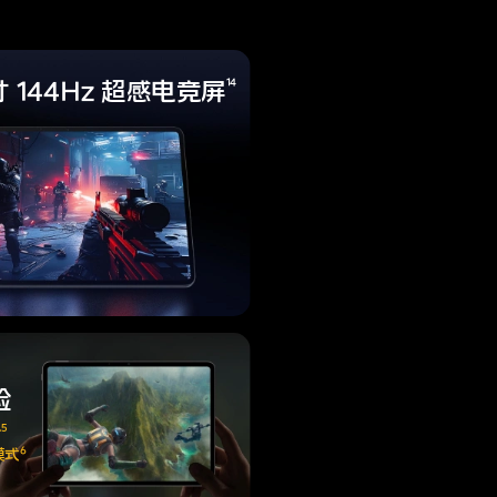
寸 144Hz
超感电竞屏
14
验
5
分
6
 模式