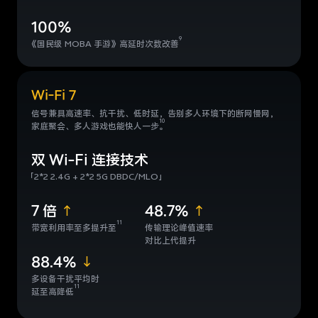
100%
9
《
国民级 MOBA 手游》
高延时次数改善
Wi-Fi 7
信号兼具高速率、抗干扰、低时延，告别多人环境下的断网慢
网，
10
家庭聚会、多人游戏也能快人一步
。
双 Wi-Fi 连接技术
「
2*2 2.4G + 2*2 5G DBDC/MLO」
7 倍
48.7%
11
带宽利用率至多提升至
传输理论峰值速率
对比上代提升
88.4%
多设备干扰平均时
11
延至高降低