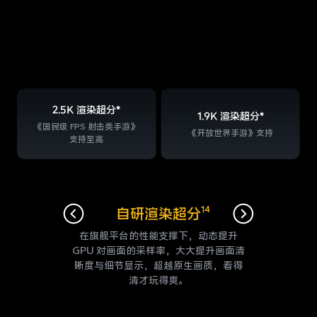
2.5K 渲染超分*
1.9K 渲染超分*
《
国民级 FPS 射击类手游》
《
开放世界手游》支持
支持至高
*数据来源于我司实验室，2.5K约为
2544×1700，1.9K约为
1890×1260。
14
15
「
Monster+ 模式
Monster+ 模式」
自研渲染超分
游戏光追
17
联动「自研渲染超分」
优化游戏光影效果，视效沉浸感拉满，
在旗舰平台的性能支撑下，动态提升
在磁吸散热背夹加持下，平板开启
更有《暗区突围》PC 级实时光追，还原
GPU
「Monster+ 模式」，
对画面的采样率，大大提升画面清
充分发挥芯片算
Monster+ 模式下，渲染超分进一步升
晰度与细
力，为超高负载游戏场景提供保障，持
真实竞技场景，畅玩无阻。
节显示，超越原生画质，看得
挡，
《
国民级 FPS 射击类手游》支持渲
久
稳帧，尽享巅峰时刻。
清才玩得爽。
染超分至
2.8K*，《开放世界手游》支
持渲染超分至
2.1K*
，视效更清晰，体验