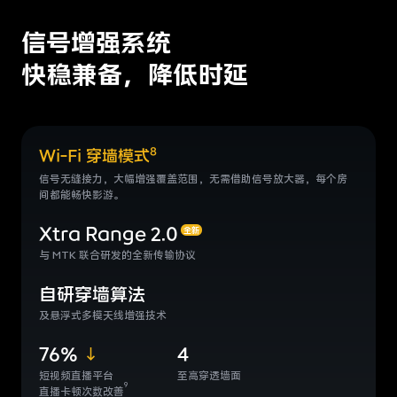
信号增强系统
快稳兼备，降低时延
8
Wi-Fi 穿墙模式
信号无缝接力，大幅增强覆盖范围，无需借助信号放大器，
每个房
间都能畅快影游。
Xtra Range 2.0
全新
与 MTK 联合研发的全新传输协议
自研穿墙算法
及悬浮式多模天线增强技术
76%
4
短视频直播平台
至高穿透墙面
9
直播卡顿次数改善