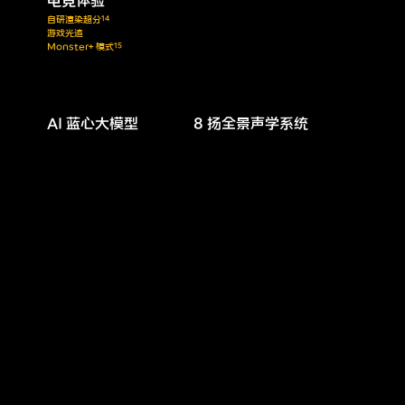
自研渲染超分
14
游戏光追
Monster+ 模式
15
AI 蓝心大模型
8 扬全景
声学系统