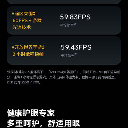
《
暗区突围》
59.83FPS
60FPS + 游戏
21
平均帧率
光追技术
59.43FPS
《
开放世界手游》
2 小时全程稳帧
22
平均帧率
*测试条件为 26 度环境下，「120FPS+流畅画质」，同时开启 2.5K 自研渲染超
分，连续 1 小时运⾏该游戏，具体以实际体验为准。数据来源于我司实验室，
2.5K 约为 2550×1700。
健康护眼专家
多重呵护，舒适用眼