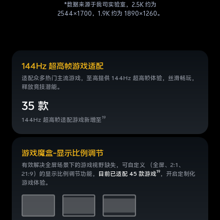
更丝滑。
*数据来源于我司实验室，2.5K 约为
2544×1700，1.9K 约为 1890×1260。
*数据来源于我司实验室，2.8K 约为
2843×1900，2.1K 约为 2160×1440。
144Hz 超高帧游戏适配
适配众多热门主流游戏，至高提供
144Hz 超高帧体验，丝滑畅玩，
释放
竞技潜能。
35 款
19
144Hz 超高帧适配游戏新增至
游戏魔盒-显示比例调节
有效解决全屏场景下的游戏视野缺失，可自定义
（全屏、2:1、
19
21:9）的显示比例调节功能，
目前
已适配 45 款游戏
，开启定制化
游戏体验。