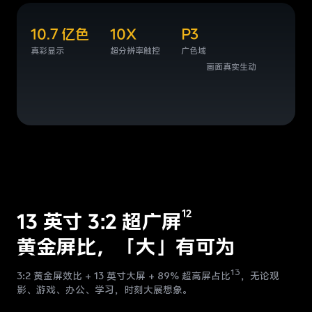
10.7 亿色
10X
P3
真彩显示
超分辨率触控
广色域
画面真实生动
12
13 英寸 3:2 超广屏
黄金屏比，「大」有可为
13
3:2 黄金屏效比 + 13 英寸大屏 + 89% 超高屏占比
，
无论观
影、游戏、办公、学习，时刻大展想象。