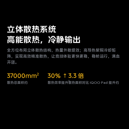
立体散热系统
高能散热，冷静输出
全方位布局立体散热结构，热量外散提效；高导热紫铜
冷却矩
阵，实现高效精准散热，让竞技体验更快更稳，
稳帧运行，满血
开团。
37000mm
30%
3.3 倍
2
7
散热总面积约
散热效率提升
散热面积对比 iQOO Pad 提升约