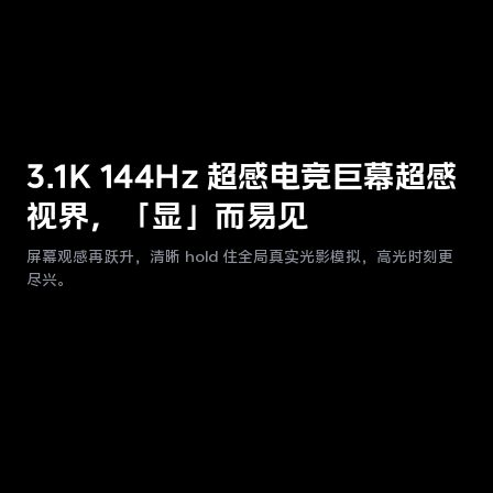
3.1K 144Hz 超感电竞巨幕
超感
视界，「显」而易见
屏幕观感再跃升，清晰 hold 住全局真实光影模拟，高光时刻更
尽兴。