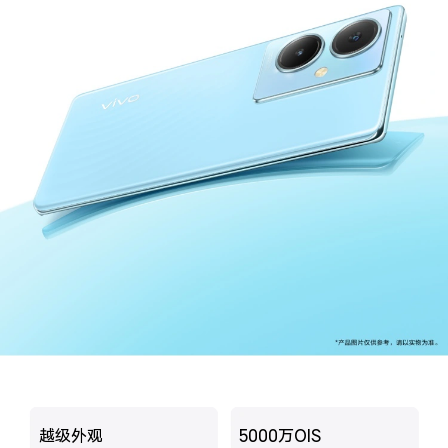
S60
S60 元气版
Y600 Turbo
Y600 Pro
iQOO Z11i
iQOO 15T
vivo TWS 5 Pro
vivo Pad6 Pro
X300 Ultra
X300s
S50 Pro mini
S50
Y6
Y60
iQOO Z11
iQOO Z11x
越级外观
5000万OIS
vivo 头戴降噪耳机
vivo TWS 5e