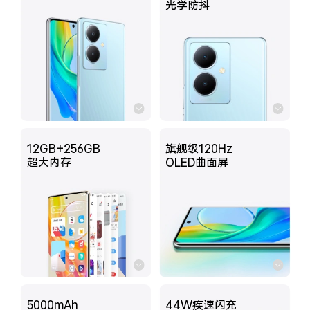
光学防抖
X300 Pro
X300
S30 Pro mini
S30
Y500 Pro
Y500
iQOO 15 Ultra
iQOO Z11 Turbo
12GB+256GB
旗舰级120Hz
超大内存
OLED曲面屏
iQOO Pad6 Pro
iQOO TWS 5e
X Fold5
X200 Ultra
S20 Pro
S20
全部X机型
对比X机型
Y50 5G
Y50m 5G
全部S机型
对比S机型
5000mAh
44W疾速闪充