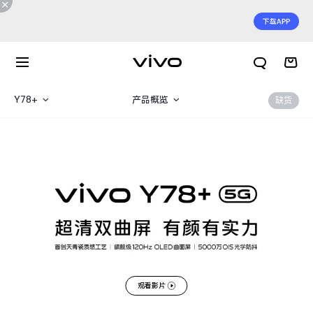
Y78+
产品概览
缺货
Y78t
规格参数
Y78+
Y78
X300 E
X Fold6
观看影片