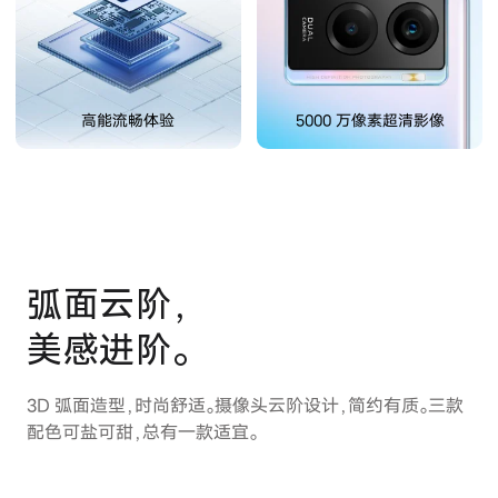
iQOO Neo11
iQOO 15
全部Y机型
对比Y机型
vivo WATCH GT 2
vivo Vision
全部iQOO机型
对比iQOO机型
高能流畅体验
5000 万像素超清影像
全部智能硬件
弧面云阶，
美感进阶。
3D 弧面造型，时尚舒适。摄像头云阶设计，简约有质。
三款
配色可盐可甜，总有一款适宜。