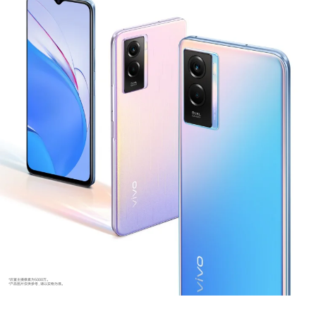
S60
S60 元气版
Y600 Turbo
Y600 Pro
iQOO Z11i
iQOO 15T
vivo TWS 5 Pro
vivo Pad6 Pro
X300 Ultra
X300s
S50 Pro mini
S50
Y6
Y60
iQOO Z11
iQOO Z11x
*后置主摄像素为5000万。
*产品图片仅供参考，请以实物为准。
vivo 头戴降噪耳机
vivo TWS 5e