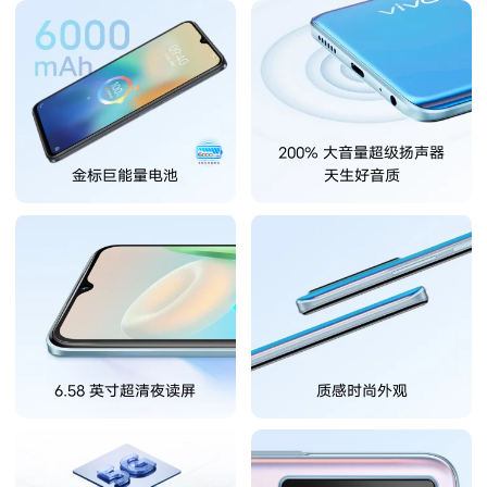
X300 Pro
X300
S30 Pro mini
S30
200% 大音量超级扬声器
Y500 Pro
Y500
金标巨能量电池
天生好音质
iQOO 15 Ultra
iQOO Z11 Turbo
iQOO Pad6 Pro
iQOO TWS 5e
X Fold5
X200 Ultra
S20 Pro
S20
全部X机型
对比X机型
6.58 英寸超清夜读屏
质感时尚外观
Y50 5G
Y50m 5G
全部S机型
对比S机型