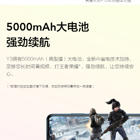
*另有6GB+128GB版本可选
X300 Pro
X300
5000mAh大电池
S30 Pro mini
S30
强劲续航
Y500 Pro
Y500
Y3拥有5000mAh（典型值）大电池，全新AI省电技术加持，
iQOO 15 Ultra
iQOO Z11 Turbo
足够您长时间看视频，打王者荣耀*，强劲续航，让您持续安
心。
iQOO Pad6 Pro
iQOO TWS 5e
（*数据均在实验室环境下测得，与实际使用场景存在一定误差）
X Fold5
X200 Ultra
S20 Pro
S20
全部X机型
对比X机型
Y50 5G
Y50m 5G
全部S机型
对比S机型