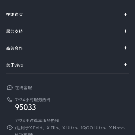
X系列
在线购买
S系列
官方商城
服务支持
Y系列
选购手机
真伪查询
iQOO手机
商务合作
选购配件
服务网点
智能硬件
供应商协同平台
订单查询
关于vivo
查找手机
T系列
开放平台
官网APP下载
vivo 简介
常见问题
NEX系列
vivo 企业业务
在线客服
工作机会
服务政策
廉正合规
7*24小时服务热线
新闻资讯
95033
环保回收
国补营业执照
隐私中心
安全公告
7*24小时尊享服务热线
无线电发射设备销售备案
可持续发展
(适用于X Fold、X Flip、X Ultra、iQOO Ultra、X Note、
服务隐私政策
NEX系列)