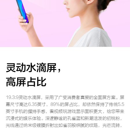
灵动水滴屏，
高屏占比
19.3:9灵动水滴屏，采用了广受消费者喜爱的全面屏方案。屏
幕尺寸高达6.35英寸，89%的屏占比，却依然保持了传统5.5
英寸手机的握持手感，看视频玩游戏显示面积更大，给您带来
沉浸式的娱乐体验。深邃静谧的孔雀蓝和新潮活泼的初桃粉，
光线通过纳米级镀膜折射出如雀羽般细腻的纹路，光芒流转，