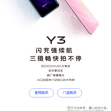
S60
S60 元气版
Y600 Turbo
Y600 Pro
iQOO Z11i
iQOO 15T
vivo TWS 5 Pro
vivo Pad6 Pro
X300 Ultra
X300s
S50 Pro mini
S50
Y6
Y60
官网购买
门店购买
iQOO Z11
iQOO Z11x
*图片仅供参考，请以实物为准。
vivo 头戴降噪耳机
vivo TWS 5e