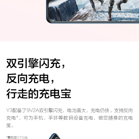
iQOO Neo11
iQOO 15
全部Y机型
对比Y机型
vivo WATCH GT 2
vivo Vision
全部iQOO机型
对比iQOO机型
全部智能硬件
双引擎闪充，
反向充电，
行走的充电宝
Y3配备了9V2A双引擎闪充，电池虽大，充电仍快。支持反向
充电*，可为手机、手环等数码设备充电，做您随身的充电
宝。
*需购买OTG线