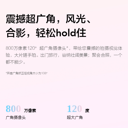
震撼超广角，
风光、
合影，轻松hold住
800万像素120°超广角摄像头*，带给您震撼的拍摄视觉体
验，大片随手拍。出门旅行，容纳壮阔美景；聚会合照，一个
都不能少。
*开启广角矫正后视角大小为108°
800
120
万像素
度
广角摄像头
超大广角