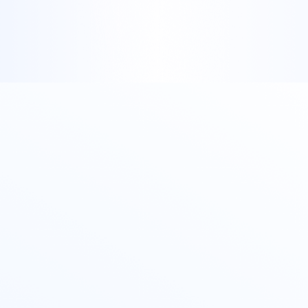
X300 Pro
X300
S30 Pro mini
S30
Y500 Pro
Y500
iQOO 15 Ultra
iQOO Z11 Turbo
iQOO Pad6 Pro
iQOO TWS 5e
X Fold5
X200 Ultra
S20 Pro
S20
全部X机型
对比X机型
Y50 5G
Y50m 5G
全部S机型
对比S机型