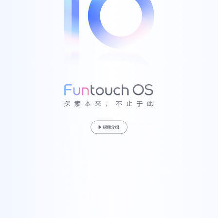
S60
S60 元气版
Y600 Turbo
Y600 Pro
iQOO Z11i
iQOO 15T
vivo TWS 5 Pro
vivo Pad6 Pro
X300 Ultra
X300s
S50 Pro mini
S50
Y6
Y60
iQOO Z11
iQOO Z11x
vivo 头戴降噪耳机
vivo TWS 5e