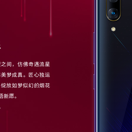
彩
望之间，仿佛奇遇流星
年美梦成真。匠心独运
将绽放如梦似幻的烟花
语新愿。
。