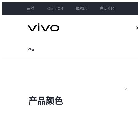
品牌
OriginOS
体验店
官网社区
Z5i
产品颜色