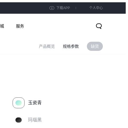
下载APP
个人中心
城
服务
产品概览
规格参数
缺货
玉瓷青
玛瑙黑